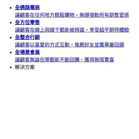
全通路
電商
讓顧客在任何地方輕鬆購物，無縫接軌所有銷售管道
全方位
零售
讓顧客在線上與線下都能被辨識，享受超乎期待體驗
全整合
行銷
讓顧客以喜愛的方式互動，推薦好友並獲專屬回饋
全場景
會員
讓顧客無論在哪都能不斷回購，獲得無限驚喜
解決方案