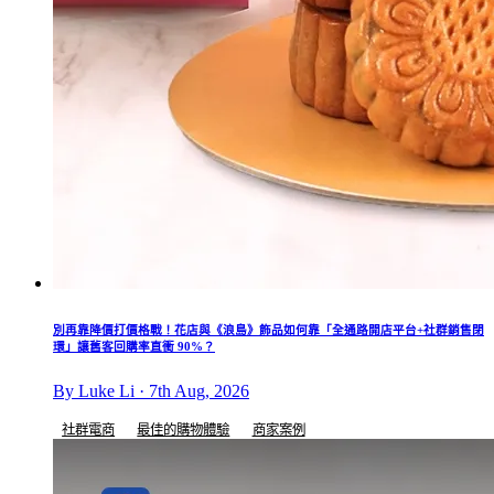
別再靠降價打價格戰！花店與《浪島》飾品如何靠「全通路開店平台+社群銷售閉
環」讓舊客回購率直衝 90%？
By Luke Li · 7th Aug, 2026
社群電商
最佳的購物體驗
商家案例