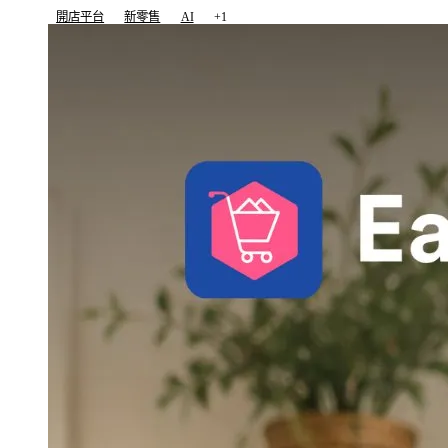
開店平台
新零售
AI
+1