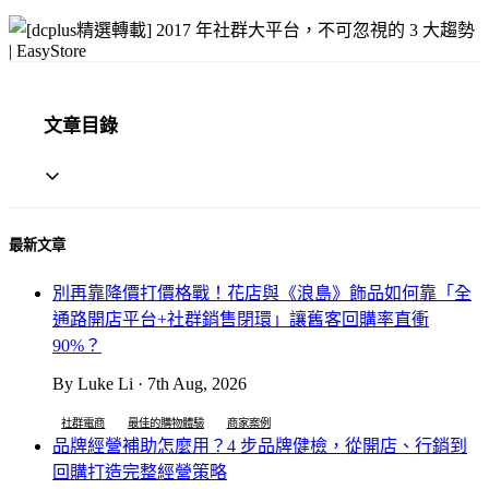
文章目錄
最新文章
別再靠降價打價格戰！花店與《浪島》飾品如何靠「全
通路開店平台+社群銷售閉環」讓舊客回購率直衝
90%？
By Luke Li · 7th Aug, 2026
社群電商
最佳的購物體驗
商家案例
品牌經營補助怎麼用？4 步品牌健檢，從開店、行銷到
回購打造完整經營策略