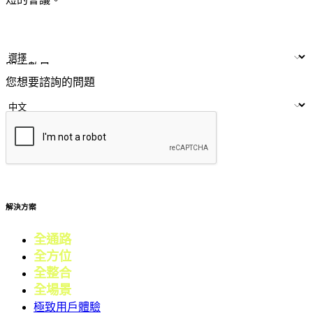
姓名
公司/品牌
LINE ID
門市數量
您想要諮詢的問題
提交
解決方案
全通路
電商
全方位
零售
全整合
行銷
全場景
會員
極致用戶體驗