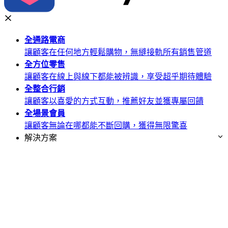
全通路
電商
讓顧客在任何地方輕鬆購物，無縫接軌所有銷售管道
全方位
零售
讓顧客在線上與線下都能被辨識，享受超乎期待體驗
全整合
行銷
讓顧客以喜愛的方式互動，推薦好友並獲專屬回饋
全場景
會員
讓顧客無論在哪都能不斷回購，獲得無限驚喜
解決方案