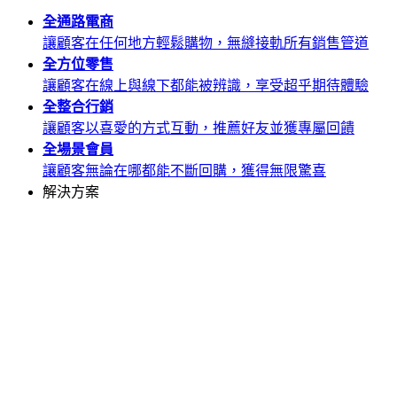
全通路
電商
讓顧客在任何地方輕鬆購物，無縫接軌所有銷售管道
全方位
零售
讓顧客在線上與線下都能被辨識，享受超乎期待體驗
全整合
行銷
讓顧客以喜愛的方式互動，推薦好友並獲專屬回饋
全場景
會員
讓顧客無論在哪都能不斷回購，獲得無限驚喜
解決方案