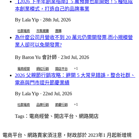
【2026 下半年創業指南】5 萬預算也能開始！5 種低成
本創業模式，打造自己的品牌事業
By Lala Yip · 28th Jul, 2026
社群電商
市集擺攤
團購
為什麼公司月營收不到 20 萬元仍需開發票,而小規模營
業人卻可以免開發票?
By Baron Yu 會計師 · 23rd Jul, 2026
+1
電商經營
網紅行銷
開店平台
2026 父親節行銷攻略：避開 5 大常見錯誤，整合社群、
電商與門市提升節慶業績
By Lala Yip · 22nd Jul, 2026
+1
社群電商
品牌行銷
節慶行銷
Tags：電商經營、開店平台、網路開店
電商平台、網路賣家須注意，財政部於 2023年1 月起新增規