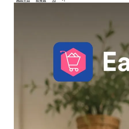
開店平台
新零售
AI
+1