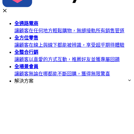
全通路
電商
讓顧客在任何地方輕鬆購物，無縫接軌所有銷售管道
全方位
零售
讓顧客在線上與線下都能被辨識，享受超乎期待體驗
全整合
行銷
讓顧客以喜愛的方式互動，推薦好友並獲專屬回饋
全場景
會員
讓顧客無論在哪都能不斷回購，獲得無限驚喜
解決方案