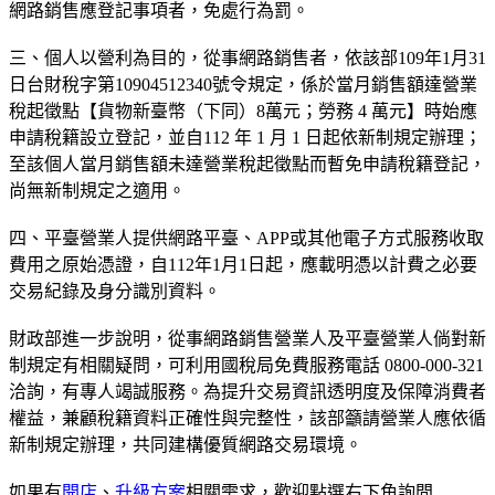
網路銷售應登記事項者，免處行為罰。
三、個人以營利為目的，從事網路銷售者，依該部109年1月31
日台財稅字第10904512340號令規定，係於當月銷售額達營業
稅起徵點【貨物新臺幣（下同）8萬元；勞務 4 萬元】時始應
申請稅籍設立登記，並自112 年 1 月 1 日起依新制規定辦理；
至該個人當月銷售額未達營業稅起徵點而暫免申請稅籍登記，
尚無新制規定之適用。
四、平臺營業人提供網路平臺、APP或其他電子方式服務收取
費用之原始憑證，自112年1月1日起，應載明憑以計費之必要
交易紀錄及身分識別資料。
財政部進一步說明，從事網路銷售營業人及平臺營業人倘對新
制規定有相關疑問，可利用國稅局免費服務電話 0800-000-321
洽詢，有專人竭誠服務。為提升交易資訊透明度及保障消費者
權益，兼顧稅籍資料正確性與完整性，該部籲請營業人應依循
新制規定辦理，共同建構優質網路交易環境。
如果有
開店
、
升級方案
相關需求，歡迎點選右下角詢問