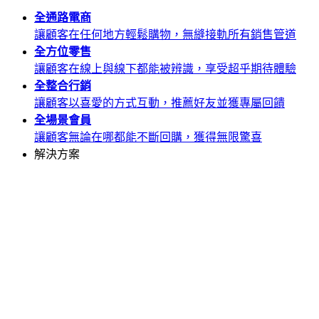
全通路
電商
讓顧客在任何地方輕鬆購物，無縫接軌所有銷售管道
全方位
零售
讓顧客在線上與線下都能被辨識，享受超乎期待體驗
全整合
行銷
讓顧客以喜愛的方式互動，推薦好友並獲專屬回饋
全場景
會員
讓顧客無論在哪都能不斷回購，獲得無限驚喜
解決方案