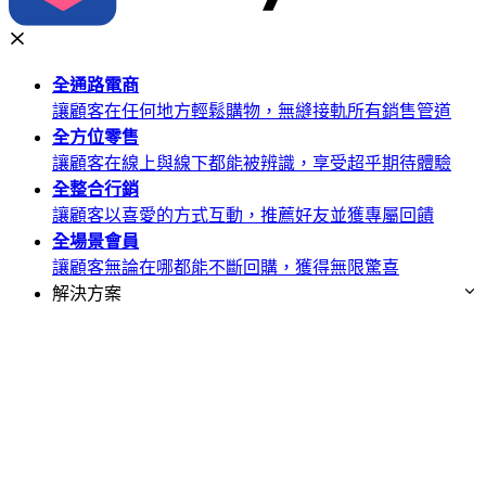
全通路
電商
讓顧客在任何地方輕鬆購物，無縫接軌所有銷售管道
全方位
零售
讓顧客在線上與線下都能被辨識，享受超乎期待體驗
全整合
行銷
讓顧客以喜愛的方式互動，推薦好友並獲專屬回饋
全場景
會員
讓顧客無論在哪都能不斷回購，獲得無限驚喜
解決方案