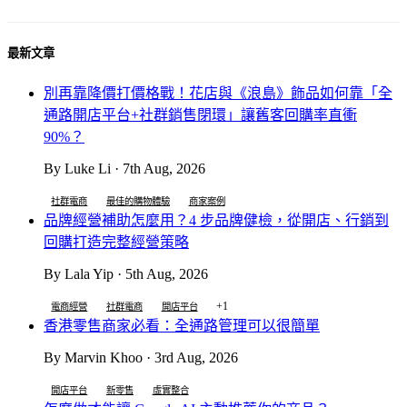
最新文章
別再靠降價打價格戰！花店與《浪島》飾品如何靠「全
通路開店平台+社群銷售閉環」讓舊客回購率直衝
90%？
By Luke Li · 7th Aug, 2026
社群電商
最佳的購物體驗
商家案例
品牌經營補助怎麼用？4 步品牌健檢，從開店、行銷到
回購打造完整經營策略
By Lala Yip · 5th Aug, 2026
+1
電商經營
社群電商
開店平台
香港零售商家必看：全通路管理可以很簡單
By Marvin Khoo · 3rd Aug, 2026
開店平台
新零售
虛實整合