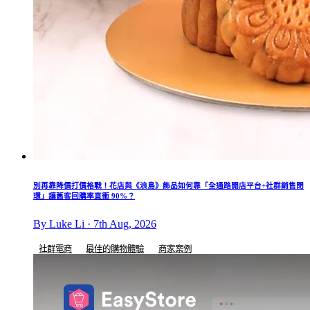
別再靠降價打價格戰！花店與《浪島》飾品如何靠「全通路開店平台+社群銷售閉
環」讓舊客回購率直衝 90%？
By Luke Li · 7th Aug, 2026
社群電商
最佳的購物體驗
商家案例