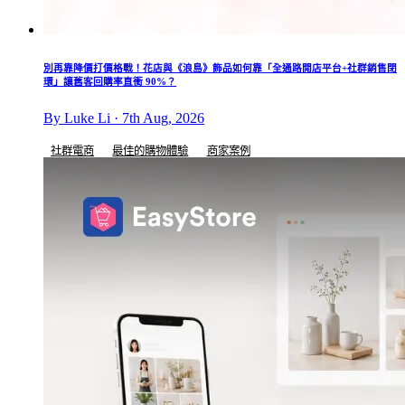
別再靠降價打價格戰！花店與《浪島》飾品如何靠「全通路開店平台+社群銷售閉
環」讓舊客回購率直衝 90%？
By Luke Li · 7th Aug, 2026
社群電商
最佳的購物體驗
商家案例