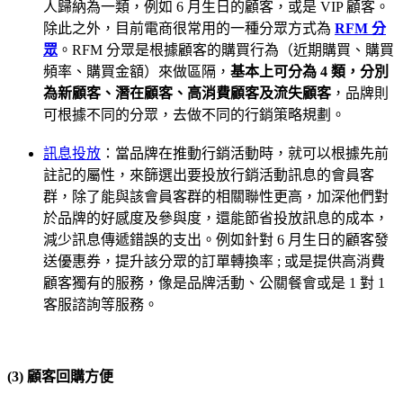
人歸納為一類，例如 6 月生日的顧客，或是 VIP 顧客。
除此之外，目前電商很常用的一種分眾方式為
RFM 分
眾
。RFM 分眾是根據顧客的購買行為（近期購買、購買
頻率、購買金額）來做區隔，
基本上可分為 4 類，分別
為新顧客、潛在顧客、高消費顧客及流失顧客
，品牌則
可根據不同的分眾，去做不同的行銷策略規劃。
訊息投放
：當品牌在推動行銷活動時，就可以根據先前
註記的屬性，來篩選出要投放行銷活動訊息的會員客
群，除了能與該會員客群的相關聯性更高，加深他們對
於品牌的好感度及參與度，還能節省投放訊息的成本，
減少訊息傳遞錯誤的支出。例如針對 6 月生日的顧客發
送優惠券，提升該分眾的訂單轉換率 ; 或是提供高消費
顧客獨有的服務，像是品牌活動、公關餐會或是 1 對 1
客服諮詢等服務。
(3) 顧客回購方便