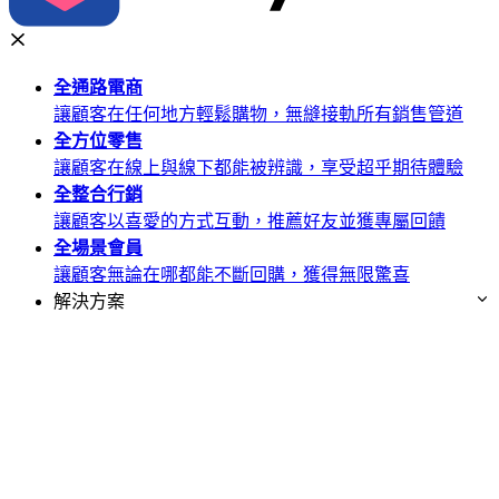
全通路
電商
讓顧客在任何地方輕鬆購物，無縫接軌所有銷售管道
全方位
零售
讓顧客在線上與線下都能被辨識，享受超乎期待體驗
全整合
行銷
讓顧客以喜愛的方式互動，推薦好友並獲專屬回饋
全場景
會員
讓顧客無論在哪都能不斷回購，獲得無限驚喜
解決方案