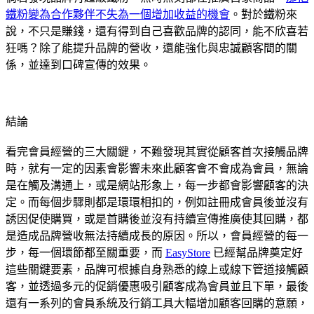
鐵粉變為合作夥伴不失為一個增加收益的機會
。對於鐵粉來
說，不只是賺錢，還有得到自己喜歡品牌的認同，能不欣喜若
狂嗎？除了能提升品牌的營收，還能強化與忠誠顧客間的關
係，並達到口碑宣傳的效果。
結論
看完會員經營的三大關鍵，不難發現其實從顧客首次接觸品牌
時，就有一定的因素會影響未來此顧客會不會成為會員，無論
是在觸及溝通上，或是網站形象上，每一步都會影響顧客的決
定。而每個步驟則都是環環相扣的，例如註冊成會員後並沒有
誘因促使購買，或是首購後並沒有持續宣傳推廣使其回購，都
是造成品牌營收無法持續成長的原因。所以，會員經營的每一
步，每一個環節都至關重要，而
EasyStore
已經幫品牌奠定好
這些關鍵要素，品牌可根據自身熟悉的線上或線下管道接觸顧
客，並透過多元的促銷優惠吸引顧客成為會員並且下單，最後
還有一系列的會員系統及行銷工具大幅增加顧客回購的意願，