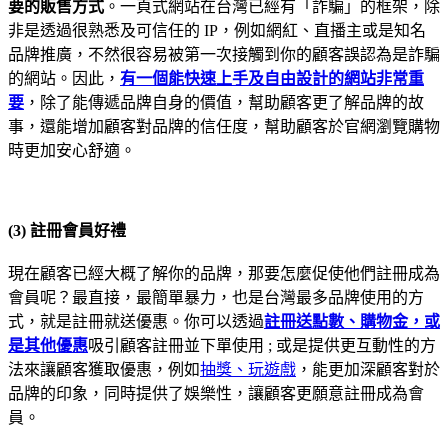
要的販售方式
。一頁式網站在台灣已經有「詐騙」的框架，除
非是透過很熟悉及可信任的 IP，例如網紅、直播主或是知名
品牌推廣，不然很容易被第一次接觸到你的顧客誤認為是詐騙
的網站。因此，
有一個能快速上手及自由設計的網站非常重
要
，除了能傳遞品牌自身的價值，幫助顧客更了解品牌的故
事，還能增加顧客對品牌的信任度，幫助顧客於官網瀏覽購物
時更加安心舒適。
(3) 註冊會員好禮
現在顧客已經大概了解你的品牌，那要怎麼促使他們註冊成為
會員呢？最直接，最簡單暴力，也是台灣最多品牌使用的方
式，就是註冊就送優惠。你可以透過
註冊送點數、購物金，或
是其他優惠
吸引顧客註冊並下單使用 ; 或是提供更互動性的方
法來讓顧客獲取優惠，例如
抽獎、玩遊戲
，能更加深顧客對於
品牌的印象，同時提供了娛樂性，讓顧客更願意註冊成為會
員。