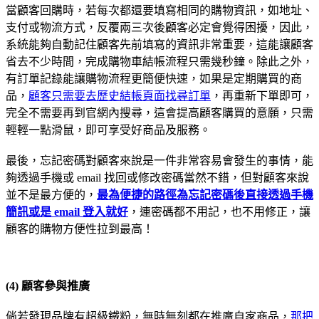
當顧客回購時，若每次都還要填寫相同的購物資訊，如地址、
支付或物流方式，反覆兩三次後顧客必定會覺得困擾，因此，
系統能夠自動記住顧客先前填寫的資訊非常重要，這能讓顧客
省去不少時間，完成購物車結帳流程只需幾秒鐘。除此之外，
有訂單記錄能讓購物流程更簡便快速，如果是定期購買的商
品，
顧客只需要去歷史結帳頁面找尋訂單
，再重新下單即可，
完全不需要再到官網內搜尋，這會提高顧客購買的意願，只需
輕輕一點滑鼠，即可享受好商品及服務。
最後，忘記密碼對顧客來說是一件非常容易會發生的事情，能
夠透過手機或 email 找回或修改密碼當然不錯，但對顧客來說
並不是最方便的，
最為便捷的路徑為忘記密碼後直接透過手機
簡訊或是 email 登入就好
，連密碼都不用記，也不用修正，讓
顧客的購物方便性拉到最高！
(4) 顧客參與推廣
倘若發現品牌有超級鐵粉，無時無刻都在推廣自家商品，
那把