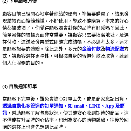
(2) 下單結帳方便
顧客目前已經開心地拿著你給的優惠，準備要購買了，結果發
現結帳頁面複雜難懂，不好使用，導致不能購買，本來的好心
情都被破壞了，你覺得顧客還會對你的品牌有好感嗎？因此，
簡單易懂的結帳頁面非常重要，讓顧客只需要填寫地址，及選
擇付款、運送及發票型式即能完成結帳，不必思考太多，這才
是顧客想要的體驗。除此之外，多元的
金流付款
及
物流配送
方
式，讓顧客選擇更彈性，可根據自身的習慣付款及取貨，達到
個人化服務的目的。
(3) 自動通知訂單
當顧客下完單後，難免會擔心訂單丟失，或是商家忘記出貨，
透過自動化多管道的訂單通知，如 email、LINE、App 及簡
訊
，幫助顧客了解包裹狀況，使其能安心收到期待的商品。這
不僅能提升品牌的心佔率，也因為安心的購物體驗，往後於回
購的選擇上也會先想到此品牌。