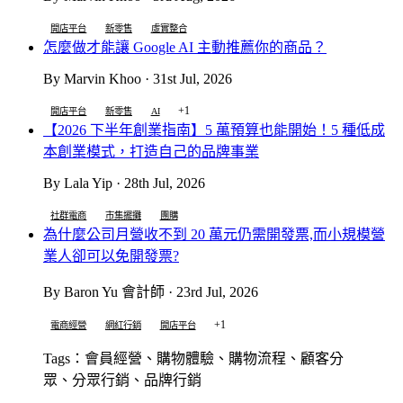
開店平台
新零售
虛實整合
怎麼做才能讓 Google AI 主動推薦你的商品？
By Marvin Khoo · 31st Jul, 2026
+1
開店平台
新零售
AI
【2026 下半年創業指南】5 萬預算也能開始！5 種低成
本創業模式，打造自己的品牌事業
By Lala Yip · 28th Jul, 2026
社群電商
市集擺攤
團購
為什麼公司月營收不到 20 萬元仍需開發票,而小規模營
業人卻可以免開發票?
By Baron Yu 會計師 · 23rd Jul, 2026
+1
電商經營
網紅行銷
開店平台
Tags：會員經營、購物體驗、購物流程、顧客分
眾、分眾行銷、
品牌行銷