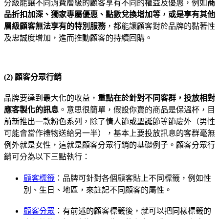
分級能讓不同消費層級的顧客享有不同的權益及優惠，例如
商
品折扣加深、獨家專屬優惠、點數兌換增加等，或是享有其他
層級顧客無法享有的特別服務
，都能讓顧客對於品牌的黏著性
及忠誠度增加，進而推動顧客的持續回購。
(2) 顧客分眾行銷
品牌要達到最大化的收益，
重點在於針對不同客群，投放相對
應客製化的訊息
。意思很簡單，假設你賣的商品是保溫杯，目
前新推出一款粉色系列，除了情人節或聖誕節等節慶外（男性
可能會當作禮物送給另一半），基本上要投放訊息的客群毫無
例外就是女性，這就是顧客分眾行銷的基礎例子。顧客分眾行
銷可分為以下三點執行：
顧客標籤
：品牌可針對各個顧客貼上不同標籤，例如性
別、生日、地區，來註記不同顧客的屬性。
顧客分眾
：有前述的顧客標籤後，就可以把同樣標籤的