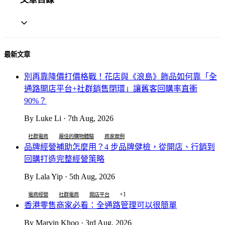
最新文章
別再靠降價打價格戰！花店與《浪島》飾品如何靠「全
通路開店平台+社群銷售閉環」讓舊客回購率直衝
90%？
By Luke Li · 7th Aug, 2026
社群電商
最佳的購物體驗
商家案例
品牌經營補助怎麼用？4 步品牌健檢，從開店、行銷到
回購打造完整經營策略
By Lala Yip · 5th Aug, 2026
+1
電商經營
社群電商
開店平台
香港零售商家必看：全通路管理可以很簡單
By Marvin Khoo · 3rd Aug, 2026