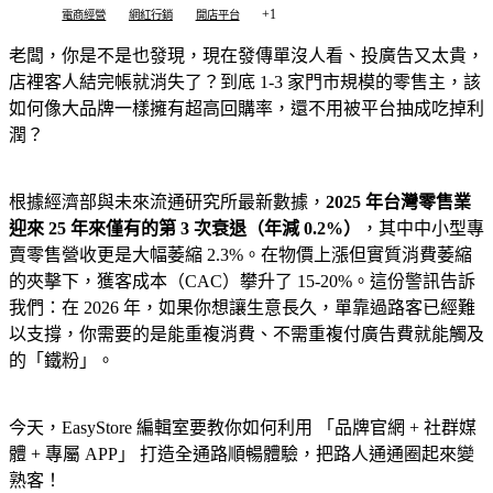
+1
電商經營
網紅行銷
開店平台
老闆，你是不是也發現，現在發傳單沒人看、投廣告又太貴，
店裡客人結完帳就消失了？到底 1-3 家門市規模的零售主，該
如何像大品牌一樣擁有超高回購率，還不用被平台抽成吃掉利
潤？
根據經濟部與未來流通研究所最新數據，
2025 年台灣零售業
迎來 25 年來僅有的第 3 次衰退（年減 0.2%）
，其中中小型專
賣零售營收更是大幅萎縮 2.3%。在物價上漲但實質消費萎縮
的夾擊下，獲客成本（CAC）攀升了 15-20%。這份警訊告訴
我們：在 2026 年，如果你想讓生意長久，單靠過路客已經難
以支撐，你需要的是能重複消費、不需重複付廣告費就能觸及
的「鐵粉」。
今天，EasyStore 編輯室要教你如何利用 「品牌官網 + 社群媒
體 + 專屬 APP」 打造全通路順暢體驗，把路人通通圈起來變
熟客！