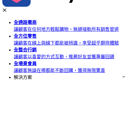
全通路
電商
讓顧客在任何地方輕鬆購物，無縫接軌所有銷售管道
全方位
零售
讓顧客在線上與線下都能被辨識，享受超乎期待體驗
全整合
行銷
讓顧客以喜愛的方式互動，推薦好友並獲專屬回饋
全場景
會員
讓顧客無論在哪都能不斷回購，獲得無限驚喜
解決方案