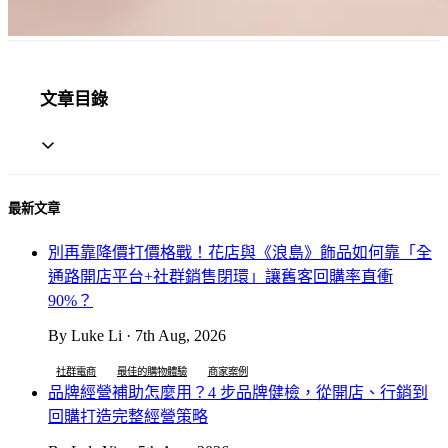
文章目錄
最新文章
別再靠降價打價格戰！花店與《浪島》飾品如何靠「全
通路開店平台+社群銷售閉環」讓舊客回購率直衝
90%？
By Luke Li · 7th Aug, 2026
社群電商
最佳的購物體驗
商家案例
品牌經營補助怎麼用？4 步品牌健檢，從開店、行銷到
回購打造完整經營策略