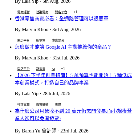
By Lala Yip · 5th Aug, 2026
+1
電商經營
社群電商
開店平台
香港零售商家必看：全通路管理可以很簡單
By Marvin Khoo · 3rd Aug, 2026
開店平台
新零售
虛實整合
怎麼做才能讓 Google AI 主動推薦你的商品？
By Marvin Khoo · 31st Jul, 2026
+1
開店平台
新零售
AI
【2026 下半年創業指南】5 萬預算也能開始！5 種低成
本創業模式，打造自己的品牌事業
By Lala Yip · 28th Jul, 2026
社群電商
市集擺攤
團購
為什麼公司月營收不到 20 萬元仍需開發票,而小規模營
業人卻可以免開發票?
By Baron Yu 會計師 · 23rd Jul, 2026