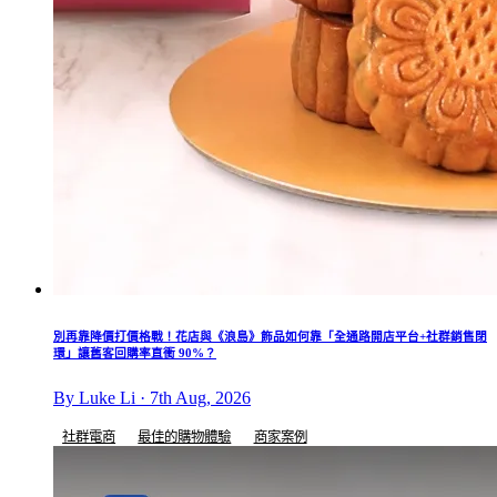
別再靠降價打價格戰！花店與《浪島》飾品如何靠「全通路開店平台+社群銷售閉
環」讓舊客回購率直衝 90%？
By Luke Li · 7th Aug, 2026
社群電商
最佳的購物體驗
商家案例