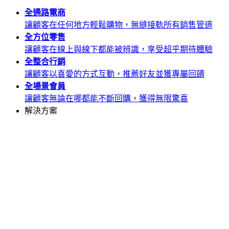
全通路
電商
讓顧客在任何地方輕鬆購物，無縫接軌所有銷售管道
全方位
零售
讓顧客在線上與線下都能被辨識，享受超乎期待體驗
全整合
行銷
讓顧客以喜愛的方式互動，推薦好友並獲專屬回饋
全場景
會員
讓顧客無論在哪都能不斷回購，獲得無限驚喜
解決方案