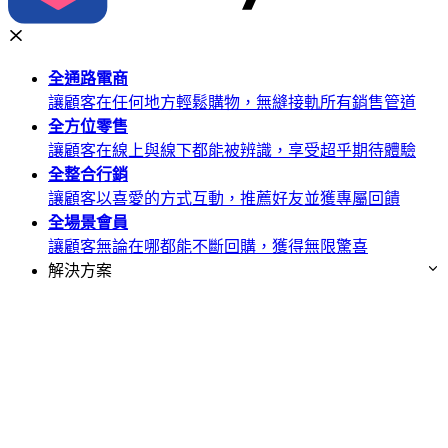
全通路
電商
讓顧客在任何地方輕鬆購物，無縫接軌所有銷售管道
全方位
零售
讓顧客在線上與線下都能被辨識，享受超乎期待體驗
全整合
行銷
讓顧客以喜愛的方式互動，推薦好友並獲專屬回饋
全場景
會員
讓顧客無論在哪都能不斷回購，獲得無限驚喜
解決方案