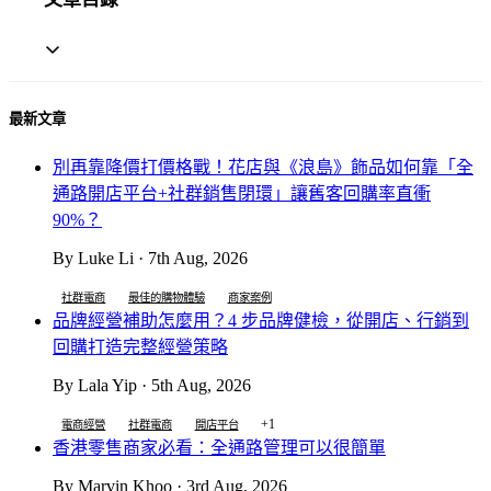
最新文章
別再靠降價打價格戰！花店與《浪島》飾品如何靠「全
通路開店平台+社群銷售閉環」讓舊客回購率直衝
90%？
By Luke Li · 7th Aug, 2026
社群電商
最佳的購物體驗
商家案例
品牌經營補助怎麼用？4 步品牌健檢，從開店、行銷到
回購打造完整經營策略
By Lala Yip · 5th Aug, 2026
+1
電商經營
社群電商
開店平台
香港零售商家必看：全通路管理可以很簡單
By Marvin Khoo · 3rd Aug, 2026