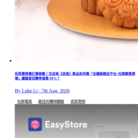
別再靠降價打價格戰！花店與《浪島》飾品如何靠「全通路開店平台+社群銷售閉
環」讓舊客回購率直衝 90%？
By Luke Li · 7th Aug, 2026
社群電商
最佳的購物體驗
商家案例