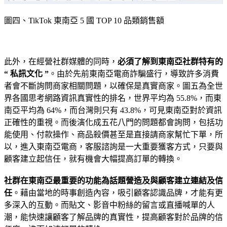
圖四、TikTok 東南亞 5 國 TOP 10 品類銷售額
此外，在經營社群媒體的同時，
必須了解到東南亞社群特有的
“ 私訊文化 ”
。由於先前東南亞電商詐騙盛行，導致許多消費
者會不斷詢問商家相關問題，以確保是真實商家。圖五為全世
界各國思考網路資訊真實性的排名，世界平均為 55.8%，而東
南亞平均為 64%，而台灣則只有 43.8%，可見東南亞對於資訊
正確性的重視。而後演化成五花八門的問題都會詢問，包括功
能使用、付款操作、商品殺價甚至是直接請商家幫忙下單，所
以，進入東南亞電商，客服諮詢是一大重要獲客方式，只要與
顧客建立起信任，就有機會大幅提高訂單的轉換。
社群在東南亞最重要的功能為話題營造及與顧客建立連結及信
任
。藉由當地的時事創造內容，吸引顧客認識品牌，才能有更
多深入的互動。而貼文、影音中粉絲的留言或直播喊單的人
潮，能快速讓顧客了解品牌的真實性，提高顧客對於品牌的信