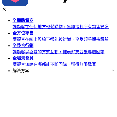
全通路
電商
讓顧客在任何地方輕鬆購物，無縫接軌所有銷售管道
全方位
零售
讓顧客在線上與線下都能被辨識，享受超乎期待體驗
全整合
行銷
讓顧客以喜愛的方式互動，推薦好友並獲專屬回饋
全場景
會員
讓顧客無論在哪都能不斷回購，獲得無限驚喜
解決方案