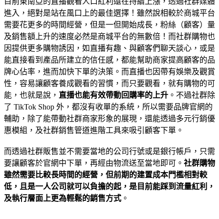
目前東南亞的直播觀看人口紅利還在持續上漲，透過社群媒體
進入，絕對是站在風口上的最佳選擇！雖然說相較於商城平台
需要花更多的時間經營，但是一但開始成長，粉絲（顧客）量
及銷售額上升的速度必然是商城平台的無數倍！而社群購物也
因提供更多購物誘因，如直播有趣、與顧客們聊天談心，或是
能直接看到產品所建立的信任感，都能幫助商家提高顧客的品
牌心佔率，進而加快下單的決策。而直播也因帶有娛樂及觀賞
性，容易讓顧客養成觀看的習慣，而只要觀看，就有購物的可
能，也就是說，
直播也能有效帶動回購率的上升
。不過社群除
了 TikTok Shop 外，都沒有收單的系統，所以需要品牌官網的
輔助，除了能帶動社群商家形象的展現，還能透過多元行銷優
惠模組，及社群銷售管道進階工具來吸引顧客下單。
而透過社群販售並不需要當地的公司行號或是銀行帳戶，只需
要讓顧客於官網中下單，再經由物流送至當地即可。
社群購物
雖然需要比較長時間的經營，但前期的建置成本門檻相對較
低，且是一人公司就可以負擔的起，是目前能踩到流量紅利，
及執行層面上更為輕鬆的銷售方式
。