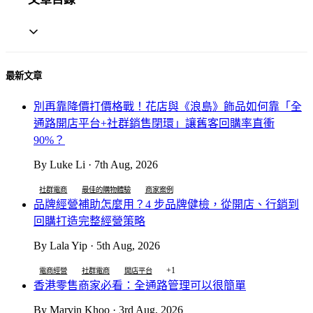
最新文章
別再靠降價打價格戰！花店與《浪島》飾品如何靠「全
通路開店平台+社群銷售閉環」讓舊客回購率直衝
90%？
By Luke Li · 7th Aug, 2026
社群電商
最佳的購物體驗
商家案例
品牌經營補助怎麼用？4 步品牌健檢，從開店、行銷到
回購打造完整經營策略
By Lala Yip · 5th Aug, 2026
+1
電商經營
社群電商
開店平台
香港零售商家必看：全通路管理可以很簡單
By Marvin Khoo · 3rd Aug, 2026