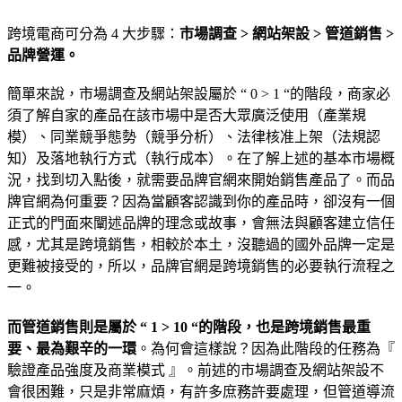
跨境電商可分為 4 大步驟：
市場調查 > 網站架設 > 管道銷售 >
品牌營運。
簡單來說，市場調查及網站架設屬於 “ 0 > 1 “的階段，商家必
須了解自家的產品在該市場中是否大眾廣泛使用（產業規
模）、同業競爭態勢（競爭分析）、法律核准上架（法規認
知）及落地執行方式（執行成本）。在了解上述的基本市場概
況，找到切入點後，就需要品牌官網來開始銷售產品了。而品
牌官網為何重要？因為當顧客認識到你的產品時，卻沒有一個
正式的門面來闡述品牌的理念或故事，會無法與顧客建立信任
感，尤其是跨境銷售，相較於本土，沒聽過的國外品牌一定是
更難被接受的，所以，品牌官網是跨境銷售的必要執行流程之
一。
而管道銷售則是屬於 “ 1 > 10 “的階段，也是跨境銷售最重
要、最為艱辛的一環
。為何會這樣說？因為此階段的任務為『
驗證產品強度及商業模式 』。前述的市場調查及網站架設不
會很困難，只是非常麻煩，有許多庶務許要處理，但管道導流