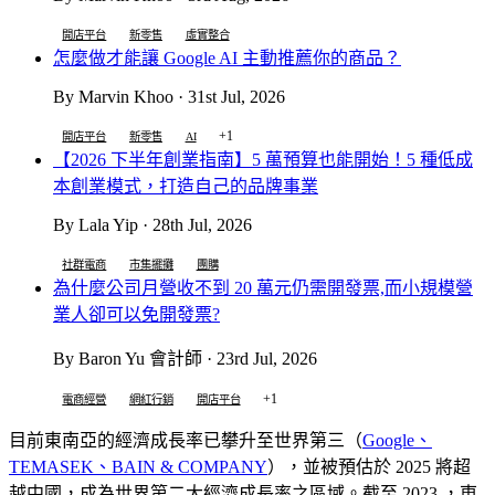
開店平台
新零售
虛實整合
怎麼做才能讓 Google AI 主動推薦你的商品？
By Marvin Khoo · 31st Jul, 2026
+1
開店平台
新零售
AI
【2026 下半年創業指南】5 萬預算也能開始！5 種低成
本創業模式，打造自己的品牌事業
By Lala Yip · 28th Jul, 2026
社群電商
市集擺攤
團購
為什麼公司月營收不到 20 萬元仍需開發票,而小規模營
業人卻可以免開發票?
By Baron Yu 會計師 · 23rd Jul, 2026
+1
電商經營
網紅行銷
開店平台
目前東南亞的經濟成長率已攀升至世界第三（
Google、
TEMASEK、BAIN & COMPANY
），並被預估於 2025 將超
越中國，成為世界第二大經濟成長率之區域。截至 2023 ，東