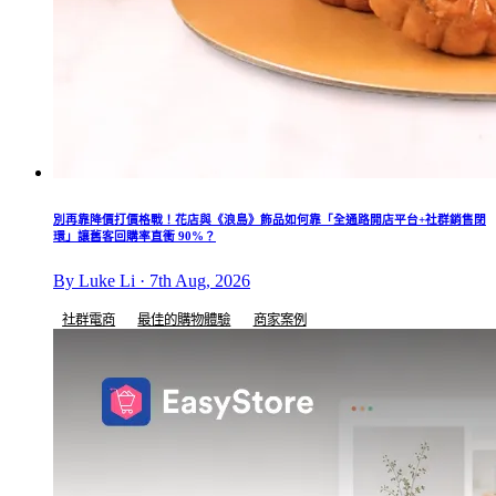
別再靠降價打價格戰！花店與《浪島》飾品如何靠「全通路開店平台+社群銷售閉
環」讓舊客回購率直衝 90%？
By Luke Li · 7th Aug, 2026
社群電商
最佳的購物體驗
商家案例