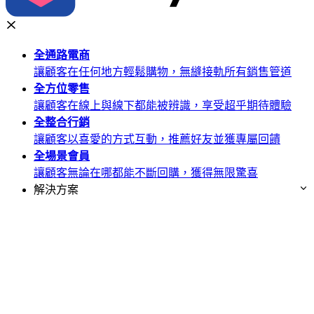
全通路
電商
讓顧客在任何地方輕鬆購物，無縫接軌所有銷售管道
全方位
零售
讓顧客在線上與線下都能被辨識，享受超乎期待體驗
全整合
行銷
讓顧客以喜愛的方式互動，推薦好友並獲專屬回饋
全場景
會員
讓顧客無論在哪都能不斷回購，獲得無限驚喜
解決方案