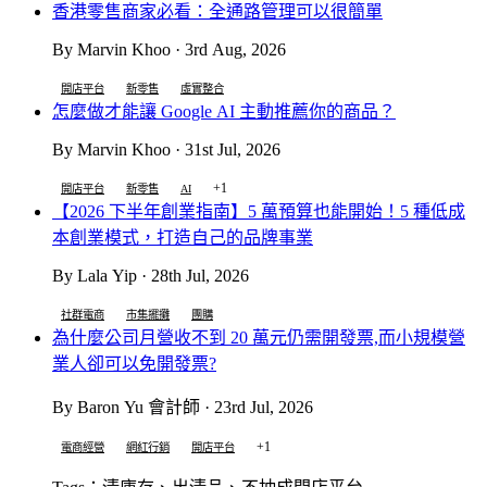
香港零售商家必看：全通路管理可以很簡單
By Marvin Khoo · 3rd Aug, 2026
開店平台
新零售
虛實整合
怎麼做才能讓 Google AI 主動推薦你的商品？
By Marvin Khoo · 31st Jul, 2026
+1
開店平台
新零售
AI
【2026 下半年創業指南】5 萬預算也能開始！5 種低成
本創業模式，打造自己的品牌事業
By Lala Yip · 28th Jul, 2026
社群電商
市集擺攤
團購
為什麼公司月營收不到 20 萬元仍需開發票,而小規模營
業人卻可以免開發票?
By Baron Yu 會計師 · 23rd Jul, 2026
+1
電商經營
網紅行銷
開店平台