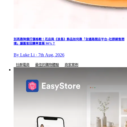
別再靠降價打價格戰！花店與《浪島》飾品如何靠「全通路開店平台+社群銷售閉
環」讓舊客回購率直衝 90%？
By Luke Li · 7th Aug, 2026
社群電商
最佳的購物體驗
商家案例