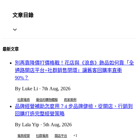
文章目錄
最新文章
別再靠降價打價格戰！花店與《浪島》飾品如何靠「全
通路開店平台+社群銷售閉環」讓舊客回購率直衝
90%？
By Luke Li · 7th Aug, 2026
社群電商
最佳的購物體驗
商家案例
品牌經營補助怎麼用？4 步品牌健檢，從開店、行銷到
回購打造完整經營策略
By Lala Yip · 5th Aug, 2026
+1
電商經營
社群電商
開店平台