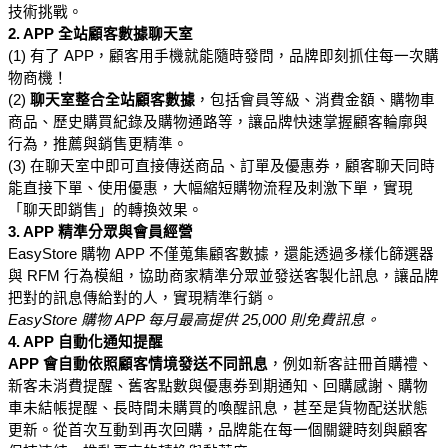
技術挑戰。
2. APP 全站顧客數據聊天室
(1) 有了 APP，顧客用手機就能隨時發問，品牌即刻抓住每一次購
物商機！
(2) 
聊天室整合全站顧客數據
，包括會員等級、消費金額、購物車
商品、歷史購買紀錄及購物通路等，讓品牌快速掌握顧客輪廓與
行為，推薦與銷售更精準。
(3) 在聊天室中即可直接傳送商品、訂單及優惠券，顧客聊天同時
能直接下單、使用優惠，大幅縮短購物流程及刺激下單，實現
「聊天即銷售」的轉換效果。
3. APP 精準分眾與會員經營
EasyStore 購物 APP 不僅蒐集顧客數據，還能透過多樣化篩選器
與 RFM 行為模組，協助商家精準分眾並發送客製化訊息，讓品牌
把對的訊息傳給對的人，實現精準行銷。
EasyStore 購物 APP 每月最高提供 25,000 則免費訊息。
4. APP 自動化通知提醒
APP 會自動依照顧客情境發送不同訊息
，例如新客註冊首購禮、
新客未消費提醒、舊客點數與優惠券到期通知、回購感謝、購物
車未結帳提醒、長時間未購買的喚醒訊息，甚至是貨物配送狀態
更新。從首次互動到再次回購，品牌能在每一個關鍵時刻與顧客