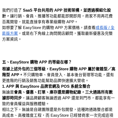
我們打造了 
SaaS 平台共用的 APP 技術架構，並透過模組化設
計
，
讓行銷、會員、推播等功能都能即開即用，商家不用再花費
百萬開發，就能直接享有專業級購物 APP。
如想要了解 EasyStore 的購物 APP 方案價格，請查看
成長版 / 全
能版方案
，或是
右下角線上詢問開店顧問
，獲取最新優惠及完整
方案資訊。
五、EasyStore 購物 APP 的等級在哪？
根據上述外包的三個等級，EasyStore 購物 APP 屬於複雜型／高
階型 APP
。
不只購物車、會員登入、基本後台管理等功能，還有
更進階的行銷及銷售功能幫助品牌快速擴大營收。
1. APP 與 EasyStore 品牌官網及 POS 系統全整合
無論是
會員、優惠、訂單、庫存還是購物紀錄，三大通路所有數
據即時同步
，讓品牌顧客無論透過 APP 還是到門市，都能享有一
致的會員權益與服務體驗。
相比之下，無論是自建團隊還是外包開發，這種跨通路整合都是
高成本、高複雜度工程，而 EasyStore 已經替商家一次完成這項