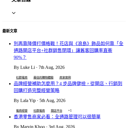
最新文章
別再靠降價打價格戰！花店與《浪島》飾品如何靠「全
通路開店平台+社群銷售閉環」讓舊客回購率直衝
90%？
By Luke Li · 7th Aug, 2026
社群電商
最佳的購物體驗
商家案例
品牌經營補助怎麼用？4 步品牌健檢，從開店、行銷到
回購打造完整經營策略
By Lala Yip · 5th Aug, 2026
+1
電商經營
社群電商
開店平台
香港零售商家必看：全通路管理可以很簡單
By Marvin Khoo · 3rd Aug, 2026