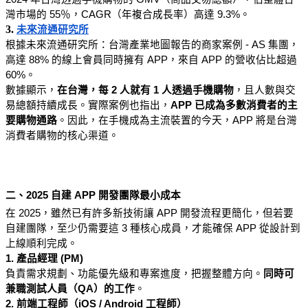
灣市場的 55％，CAGR（年複合成長率）高達 9.3%。
3.
未來流通研究所
根據未來流通研究所：台灣產業地圖報告的商家案例 - AS 集團，
高達 88% 的線上會員同時擁有 APP，來自 APP 的營收佔比超過 
60%。
數據顯示，
在台灣，每 2 人就有 1 人透過手機購物
，且人數與交
易總額持續成長。實際案例也指出，
APP 已成為多數消費者的主
要購物通路
。因此，在手機成為主流裝置的今天，APP 將是台灣
消費者購物的核心渠道。
二、2025 自建 APP 開發團隊最小成本
在 2025，雖然已有許多新技術讓 APP 開發流程更簡化，但若要
自建團隊，至少仍需要這 3 種核心成員，才能確保 APP 從設計到
上線順利完成。
1. 產品經理 (PM)
負責需求規劃、功能優先級和專案進度，把握整體方向。
同時可
兼職測試人員（QA）的工作
。
2. 前端工程師（iOS / Android 工程師）