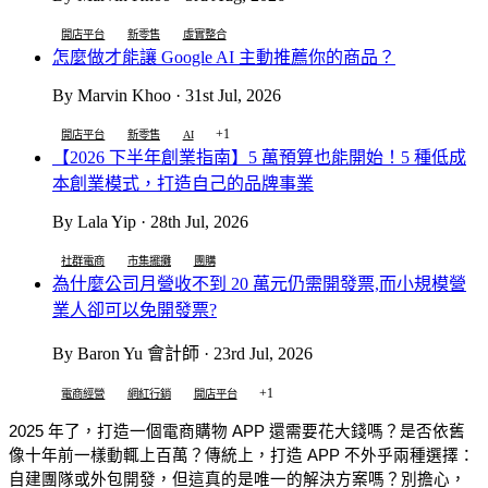
開店平台
新零售
虛實整合
怎麼做才能讓 Google AI 主動推薦你的商品？
By Marvin Khoo · 31st Jul, 2026
+1
開店平台
新零售
AI
【2026 下半年創業指南】5 萬預算也能開始！5 種低成
本創業模式，打造自己的品牌事業
By Lala Yip · 28th Jul, 2026
社群電商
市集擺攤
團購
為什麼公司月營收不到 20 萬元仍需開發票,而小規模營
業人卻可以免開發票?
By Baron Yu 會計師 · 23rd Jul, 2026
+1
電商經營
網紅行銷
開店平台
2025 年了，打造一個電商購物 APP 還需要花大錢嗎？是否依舊
像十年前一樣動輒上百萬？傳統上，打造 APP 不外乎兩種選擇：
自建團隊或外包開發，但這真的是唯一的解決方案嗎？別擔心，