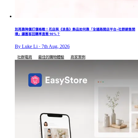
別再靠降價打價格戰！花店與《浪島》飾品如何靠「全通路開店平台+社群銷售閉
環」讓舊客回購率直衝 90%？
By Luke Li · 7th Aug, 2026
社群電商
最佳的購物體驗
商家案例