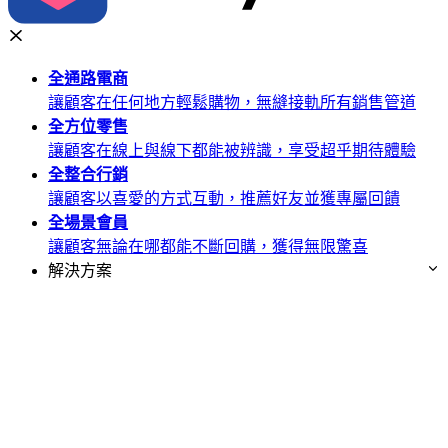
全通路
電商
讓顧客在任何地方輕鬆購物，無縫接軌所有銷售管道
全方位
零售
讓顧客在線上與線下都能被辨識，享受超乎期待體驗
全整合
行銷
讓顧客以喜愛的方式互動，推薦好友並獲專屬回饋
全場景
會員
讓顧客無論在哪都能不斷回購，獲得無限驚喜
解決方案