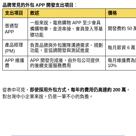
品牌常見的外包 APP 開發支出項目
：
支出項目
敘述
價格
一般來說，電商購物 APP 至少會具
普通型 
開發費約 50 
備購物車、金流串接、會員登入等基
APP
礎功能
產品經理 
負責品牌與外包團隊溝通需求、規劃
每月薪資 6 萬
功能，並協調開發與測試進度
(PM)
APP 維護
APP 開發完成後，由外包公司提供
每月維護費為
費
的後續支援服務費用
10%
從表中可見，
即使採用外包方式，每年的費用仍高達約 200 萬
，
對台灣中小企業來說，仍是一筆不小的負擔。