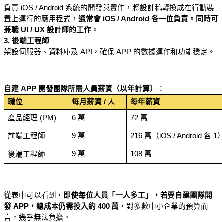
負責 iOS / Android 系統的開發與實作，將設計稿轉換成在行動裝
置上運行的應用程式，
通常會 iOS / Android 各一位負責。同時可
兼職 UI / UX 設計師的工作
。
3. 後端工程師
架設伺服器、資料庫及 API，確保 APP 的數據運作和功能穩定。
自建 APP 開發團隊所需人員薪資（以年計算）
：
職位
每月薪資 / 人
每年薪資
產品經理 (PM)
6 萬
72 萬
前端工程師
9 萬
216 萬（iOS / Android 各 1
9 萬
108 萬
後端工程師
從表中可以看到，
即使每位人員「一人多工」，若要自建團隊開
發 APP，總成本仍需投入約 400 萬
，對多數中小企業的預算而
言，幾乎無法負擔。