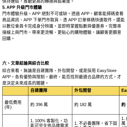
保持連結，推動更高的轉換與黏著度。
5. APP 升級門市體驗
門市體驗升級，APP 絕對不可或缺。透過 APP，顧客能掃碼查看
商品資訊、APP 下單門市取貨、憑 APP 訂單條碼快速取件，還能
以數位會員卡完成身分辨識，並即時掌握點數與優惠券。完整串
接線上與門市，帶來更流暢、更貼心的購物體驗，讓顧客更願意
回購。
六、文章結論與綜合比較
綜合來看，無論是自建團隊、外包開發，或是採用 EasyStore 
APP，各有優勢與限制。最終，能否找到最適合品牌的方式，才
是決定未來成長的關鍵。
自建團隊
外包開發
Ea
最低費用 
約 396 萬
約 182 萬
約 
(年)
1
1. 100% 客製化，功
1. 不必養團隊，省下固
萬
能可完全依品牌需求