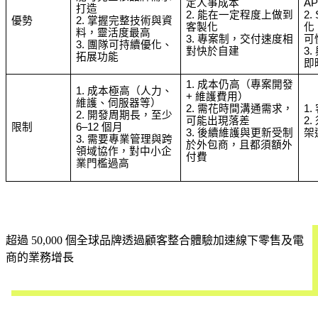
定人事成本
AP
打造
2. 能在一定程度上做到
2
優勢
2. 掌握完整技術與資
客製化
化
料，靈活度最高
3. 專案制，交付速度相
可
3. 團隊可持續優化、
對快於自建
3
拓展功能 
即
1. 成本仍高（專案開發 
1. 成本極高（人力、
+ 維護費用）
維護、伺服器等）
2. 需花時間溝通需求，
1
2. 開發周期長，至少 
可能出現落差
2
限制
6–12 個月
3. 後續維護與更新受制
架
3. 需要專業管理與跨
於外包商，且都須額外
領域協作，對中小企
付費
業門檻過高
超過 50,000 個全球品牌透過顧客整合體驗加速線下零售及電
商的業務增長
立即試用