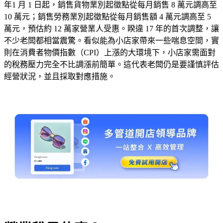
年1 月 1 日起，銷售貨物業別起徵點從每月銷售 8 萬元調高至
10 萬元；銷售勞務業別起徵點從每月銷售額 4 萬元調高至 5
萬元，預估約 12 萬家營業人受惠。睽違 17 年的首次調整，讓
不少老闆都相當震驚。看似能為小店家帶來一些喘息空間，實
則在消費者物價指數（CPI）上漲的大環境下，小店家需面對
的稅務壓力完全不比調漲前簡單。這代表老闆仍是要謹慎評估
經營狀況，並且採取對應措施。