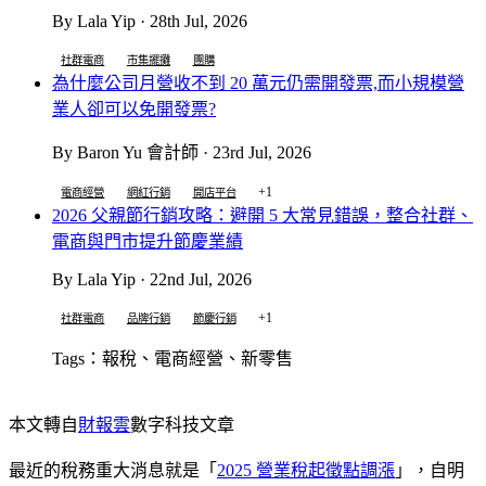
By Lala Yip · 28th Jul, 2026
社群電商
市集擺攤
團購
為什麼公司月營收不到 20 萬元仍需開發票,而小規模營
業人卻可以免開發票?
By Baron Yu 會計師 · 23rd Jul, 2026
+1
電商經營
網紅行銷
開店平台
2026 父親節行銷攻略：避開 5 大常見錯誤，整合社群、
電商與門市提升節慶業績
By Lala Yip · 22nd Jul, 2026
+1
社群電商
品牌行銷
節慶行銷
Tags：報稅、電商經營、新零售
本文轉自
財報雲
數字科技文章
最近的稅務重大消息就是「
2025 營業稅起徵點調漲
」，自明