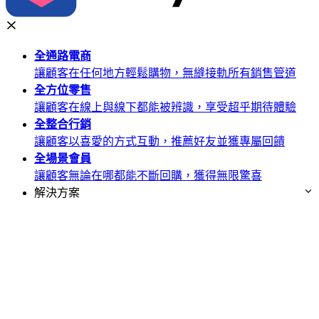
全通路
電商
讓顧客在任何地方輕鬆購物，無縫接軌所有銷售管道
全方位
零售
讓顧客在線上與線下都能被辨識，享受超乎期待體驗
全整合
行銷
讓顧客以喜愛的方式互動，推薦好友並獲專屬回饋
全場景
會員
讓顧客無論在哪都能不斷回購，獲得無限驚喜
解決方案