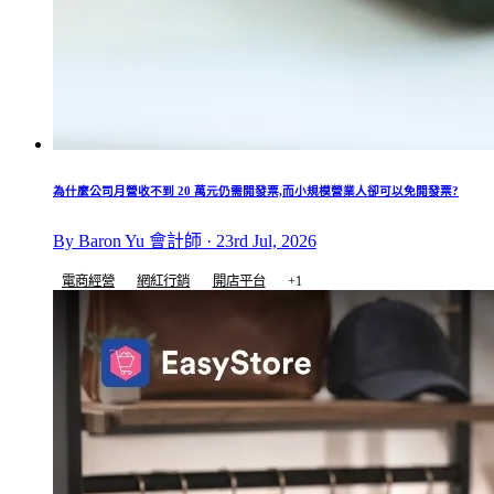
為什麼公司月營收不到 20 萬元仍需開發票,而小規模營業人卻可以免開發票?
By Baron Yu 會計師 · 23rd Jul, 2026
電商經營
網紅行銷
開店平台
+1