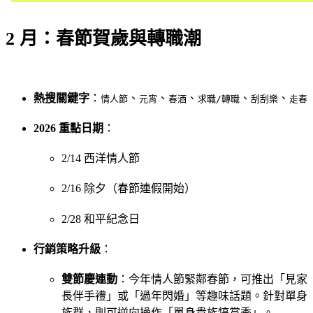
2 月：春節賀歲與轉職潮
熱搜關鍵字
：
、
、
、
、
、
情人節
元宵
春酒
求職/轉職
刮刮樂
走春
2026 重點日期
：
2/14 西洋情人節
2/16 除夕（春節連假開始）
2/28 和平紀念日
行銷策略升級
：
雙節慶連動
：今年情人節緊鄰春節，可推出「見家
長伴手禮」或「過年閃婚」等趣味話題。針對單身
族群，則可逆向操作「單身貴族犒賞季」。