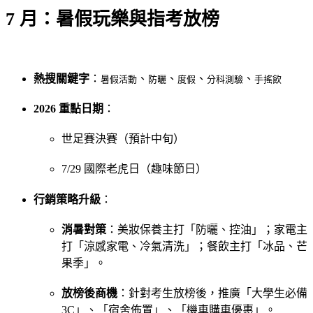
7 月：暑假玩樂與指考放榜
熱搜關鍵字
：
、
、
、
、
暑假活動
防曬
度假
分科測驗
手搖飲
2026 重點日期
：
世足賽決賽（預計中旬）
7/29 國際老虎日（趣味節日）
行銷策略升級
：
消暑對策
：美妝保養主打「防曬、控油」；家電主
打「涼感家電、冷氣清洗」；餐飲主打「冰品、芒
果季」。
放榜後商機
：針對考生放榜後，推廣「大學生必備
3C」、「宿舍佈置」、「機車購車優惠」。