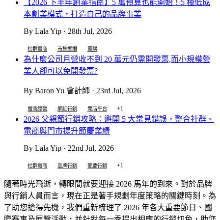
【2026 下半年創業指南】5 萬預算也能開始！5 種低成
本創業模式，打造自己的品牌事業
By Lala Yip · 28th Jul, 2026
社群電商
市集擺攤
團購
為什麼公司月營收不到 20 萬元仍需開發票,而小規模營
業人卻可以免開發票?
By Baron Yu 會計師 · 23rd Jul, 2026
+1
電商經營
網紅行銷
開店平台
2026 父親節行銷攻略：避開 5 大常見錯誤，整合社群、
電商與門市提升節慶業績
By Lala Yip · 22nd Jul, 2026
+1
社群電商
品牌行銷
節慶行銷
隨著時光飛逝，轉眼間就要迎接 2026 馬年的到來。對於品牌
與行銷人員而言，現在正是著手規劃年度策略的關鍵時刻。為
了助您搶得先機，我們重新梳理了 2026 年各大重要節日、國
際賽事及展覽活動，並針對每一季提出相應的行銷切角，助您