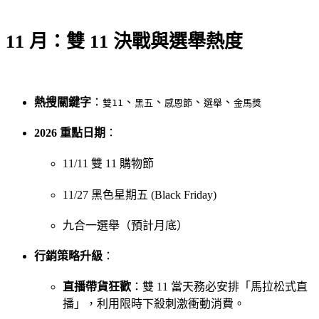
11 月：雙 11 決戰與選舉熱度
熱搜關鍵字
：
、
、
、
、
雙11
黑五
感恩節
選舉
金馬獎
2026 重點日期
：
11/11 雙 11 購物節
11/27 黑色星期五 (Black Friday)
九合一選舉（預計月底）
行銷策略升級
：
直播帶貨狂歡
：雙 11 當天務必安排「馬拉松式直
播」，利用限時下殺刺激衝動消費。