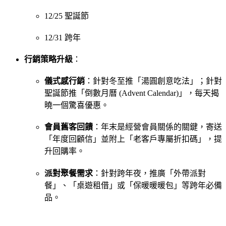
12/25 聖誕節
12/31 跨年
行銷策略升級
：
儀式感行銷
：針對冬至推「湯圓創意吃法」；針對
聖誕節推「倒數月曆 (Advent Calendar)」，每天揭
曉一個驚喜優惠。
會員舊客回饋
：年末是經營會員關係的關鍵，寄送
「年度回顧信」並附上「老客戶專屬折扣碼」，提
升回購率。
派對聚餐需求
：針對跨年夜，推廣「外帶派對
餐」、「桌遊租借」或「保暖暖暖包」等跨年必備
品。