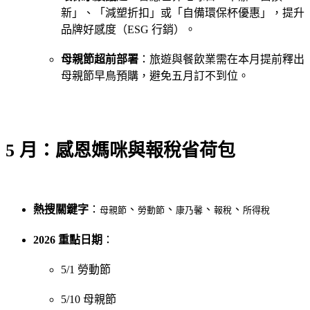
新」、「減塑折扣」或「自備環保杯優惠」，提升
品牌好感度（ESG 行銷）。
母親節超前部署
：旅遊與餐飲業需在本月提前釋出
母親節早鳥預購，避免五月訂不到位。
5 月：感恩媽咪與報稅省荷包
熱搜關鍵字
：
、
、
、
、
母親節
勞動節
康乃馨
報稅
所得稅
2026 重點日期
：
5/1 勞動節
5/10 母親節