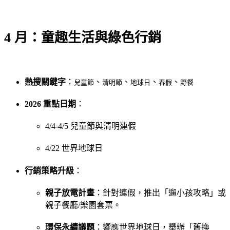
4 月：童趣生活與綠色行銷
熱搜關鍵字
：
、
、
、
、
兒童節
清明節
地球日
春假
野餐
2026 重點日期
：
4/4-4/5 兒童節與清明連假
4/22 世界地球日
行銷策略升級
：
親子放電計畫
：針對連假，推出「遛小孩攻略」或
親子餐廳/樂園套票。
環保永續議題
：響應世界地球日，舉辦「舊換