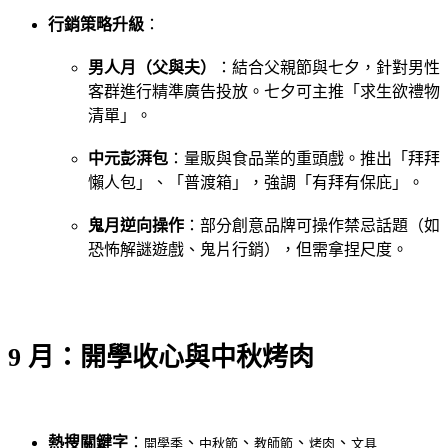
行銷策略升級
：
男人月（父與夫）
：結合父親節與七夕，針對男性
客群進行精準廣告投放。七夕可主推「求生欲禮物
清單」。
中元彭湃包
：量販與食品業的重頭戲。推出「拜拜
懶人包」、「普渡箱」，強調「有拜有保庇」。
鬼月逆向操作
：部分創意品牌可操作禁忌話題（如
恐怖解謎遊戲、鬼片行銷），但需拿捏尺度。
9 月：開學收心與中秋烤肉
熱搜關鍵字
：
、
、
、
、
開學季
中秋節
教師節
烤肉
文具