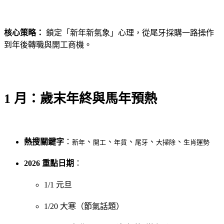
核心策略：
鎖定「新年新氣象」心理，從尾牙採購一路操作
到年後轉職與開工商機。
1 月：歲末年終與馬年預熱
熱搜關鍵字
：
、
、
、
、
、
新年
開工
年貨
尾牙
大掃除
生肖運勢
2026 重點日期
：
1/1 元旦
1/20 大寒（節氣話題）