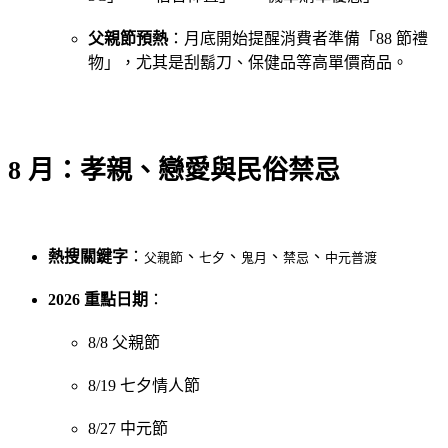
父親節預熱
：月底開始提醒消費者準備「88 節禮
物」，尤其是刮鬍刀、保健品等高單價商品。
8 月：孝親、戀愛與民俗禁忌
熱搜關鍵字
：
、
、
、
、
父親節
七夕
鬼月
禁忌
中元普渡
2026 重點日期
：
8/8 父親節
8/19 七夕情人節
8/27 中元節