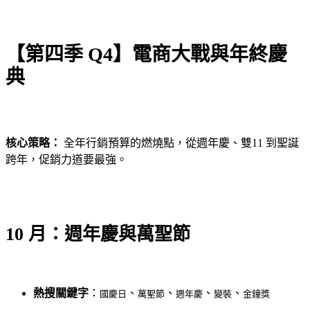
【第四季 Q4】電商大戰與年終慶
典
核心策略：
全年行銷預算的燃燒點，從週年慶、雙11 到聖誕
跨年，促銷力道要最強。
10 月：週年慶與萬聖節
熱搜關鍵字
：
、
、
、
、
國慶日
萬聖節
週年慶
變裝
金鐘獎