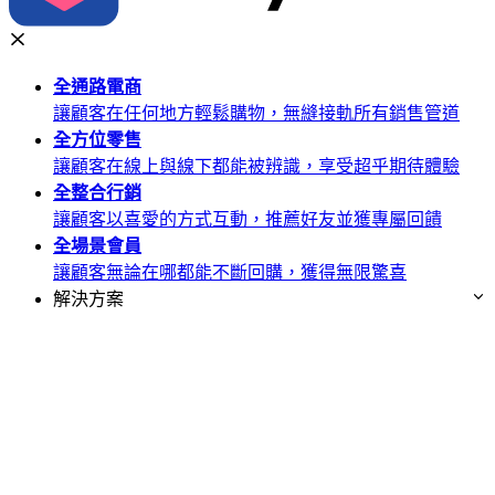
全通路
電商
讓顧客在任何地方輕鬆購物，無縫接軌所有銷售管道
全方位
零售
讓顧客在線上與線下都能被辨識，享受超乎期待體驗
全整合
行銷
讓顧客以喜愛的方式互動，推薦好友並獲專屬回饋
全場景
會員
讓顧客無論在哪都能不斷回購，獲得無限驚喜
解決方案