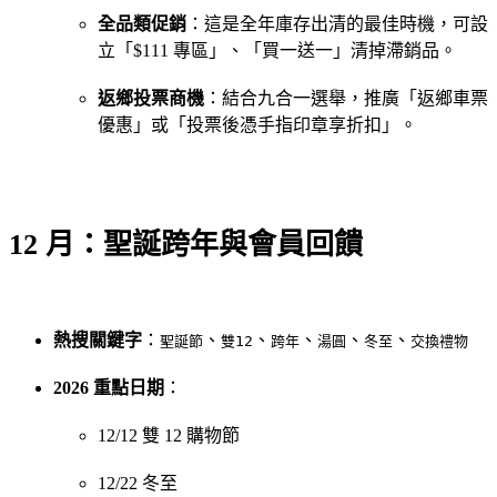
全品類促銷
：這是全年庫存出清的最佳時機，可設
立「$111 專區」、「買一送一」清掉滯銷品。
返鄉投票商機
：結合九合一選舉，推廣「返鄉車票
優惠」或「投票後憑手指印章享折扣」。
12 月：聖誕跨年與會員回饋
熱搜關鍵字
：
、
、
、
、
、
聖誕節
雙12
跨年
湯圓
冬至
交換禮物
2026 重點日期
：
12/12 雙 12 購物節
12/22 冬至