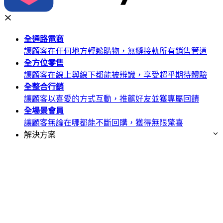
全通路
電商
讓顧客在任何地方輕鬆購物，無縫接軌所有銷售管道
全方位
零售
讓顧客在線上與線下都能被辨識，享受超乎期待體驗
全整合
行銷
讓顧客以喜愛的方式互動，推薦好友並獲專屬回饋
全場景
會員
讓顧客無論在哪都能不斷回購，獲得無限驚喜
解決方案