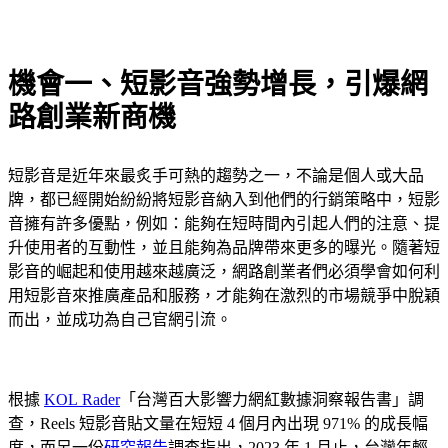
機會一、短影音強勢增長，引爆網
路創業新商機
短影音是近年來最炙手可熱的趨勢之一，不論是個人或大品
牌，都已經開始紛紛將短影音納入到他們的行銷策略中，短影
音擁有許多優點，例如：能夠在短時間內引起人們的注意、提
升使用者的互動性，並且能夠為品牌帶來更多的曝光。隨著短
影音的崛起和使用越來越廣泛，網路創業者們必須學會如何利
用短影音來推廣產品和服務，才能夠在激烈的市場競爭中脫穎
而出，並成功為自己官網引流。
根據
KOL Rader
「台灣百大影響力網紅數據洞察報告書」調
查，Reels 短影音貼文量在短短 4 個月內出現 971% 的成長幅
度，而另一份
研究報告
調查指出，2023 年 1 月止，台灣年輕