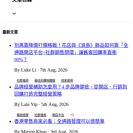
最新文章
別再靠降價打價格戰！花店與《浪島》飾品如何靠「全
通路開店平台+社群銷售閉環」讓舊客回購率直衝
90%？
By Luke Li · 7th Aug, 2026
社群電商
最佳的購物體驗
商家案例
品牌經營補助怎麼用？4 步品牌健檢，從開店、行銷到
回購打造完整經營策略
By Lala Yip · 5th Aug, 2026
+1
電商經營
社群電商
開店平台
香港零售商家必看：全通路管理可以很簡單
By Marvin Khoo · 3rd Aug, 2026