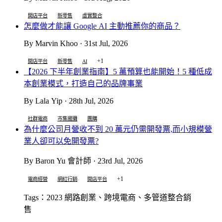
開店平台
新零售
虛實整合
怎麼做才能讓 Google AI 主動推薦你的商品？
By Marvin Khoo · 31st Jul, 2026
+1
開店平台
新零售
AI
【2026 下半年創業指南】5 萬預算也能開始！5 種低成
本創業模式，打造自己的品牌事業
By Lala Yip · 28th Jul, 2026
社群電商
市集擺攤
團購
為什麼公司月營收不到 20 萬元仍需開發票,而小規模營
業人卻可以免開發票?
By Baron Yu 會計師 · 23rd Jul, 2026
+1
電商經營
網紅行銷
開店平台
Tags：2023 網路創業、跨境電商、多管道整合銷
售