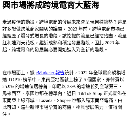
興市場將成跨境電商大藍海
走過疫情的動盪，跨境電商的發展未來會呈現何種趨勢？這是
許多想做跨境商家關切的議題。 2023 年前，跨境電商市場已
經經歷了爆發式增長的階段，該挖掘的流量已經挖殆盡，流量
紅利達到天花板，趨近成熟和穩定發展階段，因此 2023 年
起，跨境電商的發展勢必要開始進入到全新的階段。
在市場面上，據
eMarketer 報告
統計，2022 年全球電商規模增
速 TOP10 榜單中，東南亞地區就上榜了 5 個國家，菲律賓以
25.9% 的增速位居榜首，印尼以 23% 的增速位列全球第三，
馬來西亞、泰國也都在榜單內。近日 TikTok Shop 正式宣佈在
東南亞上線商城，Lazada、Shopee 也都入局東南亞電商，由
此可知，這些新興市場孕育的商機，極具發展潛力，值得關
注。