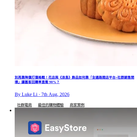
別再靠降價打價格戰！花店與《浪島》飾品如何靠「全通路開店平台+社群銷售閉
環」讓舊客回購率直衝 90%？
By Luke Li · 7th Aug, 2026
社群電商
最佳的購物體驗
商家案例