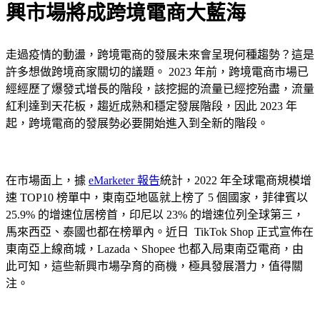
興市場將成跨境電商大藍海
走過疫情的動盪，跨境電商的發展未來會呈現何種趨勢？這是
許多想做跨境商家關切的議題。 2023 年前，跨境電商市場已
經經歷了爆發式增長的階段，該挖掘的流量已經挖殆盡，流量
紅利達到天花板，趨近成熟和穩定發展階段，因此 2023 年
起，跨境電商的發展勢必要開始進入到全新的階段。
在市場面上，據
eMarketer 報告
統計，2022 年全球電商規模增
速 TOP10 榜單中，東南亞地區就上榜了 5 個國家，菲律賓以
25.9% 的增速位居榜首，印尼以 23% 的增速位列全球第三，
馬來西亞、泰國也都在榜單內。近日 TikTok Shop 正式宣佈在
東南亞上線商城，Lazada、Shopee 也都入局東南亞電商，由
此可知，這些新興市場孕育的商機，極具發展潛力，值得關
注。