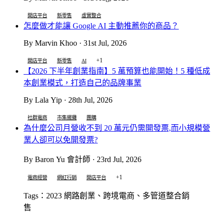
開店平台
新零售
虛實整合
怎麼做才能讓 Google AI 主動推薦你的商品？
By Marvin Khoo · 31st Jul, 2026
+1
開店平台
新零售
AI
【2026 下半年創業指南】5 萬預算也能開始！5 種低成
本創業模式，打造自己的品牌事業
By Lala Yip · 28th Jul, 2026
社群電商
市集擺攤
團購
為什麼公司月營收不到 20 萬元仍需開發票,而小規模營
業人卻可以免開發票?
By Baron Yu 會計師 · 23rd Jul, 2026
+1
電商經營
網紅行銷
開店平台
Tags：2023 網路創業、跨境電商、多管道整合銷
售