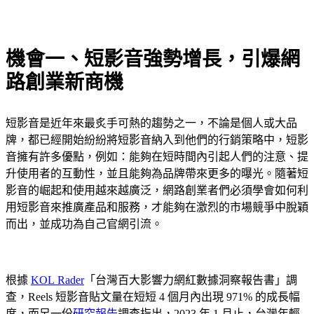
機會一、短影音強勢增長，引爆網
路創業新商機
短影音是近年來最炙手可熱的趨勢之一，不論是個人或大品
牌，都已經開始紛紛將短影音納入到他們的行銷策略中，短影
音擁有許多優點，例如：能夠在短時間內引起人們的注意、提
升使用者的互動性，並且能夠為品牌帶來更多的曝光。隨著短
影音的崛起和使用越來越廣泛，網路創業者們必須學會如何利
用短影音來推廣產品和服務，才能夠在激烈的市場競爭中脫穎
而出，並成功為自己官網引流。
根據
KOL Rader
「台灣百大影響力網紅數據洞察報告書」調
查，Reels 短影音貼文量在短短 4 個月內出現 971% 的成長幅
度，而另一份
研究報告
調查指出，2023 年 1 月止，台灣年輕