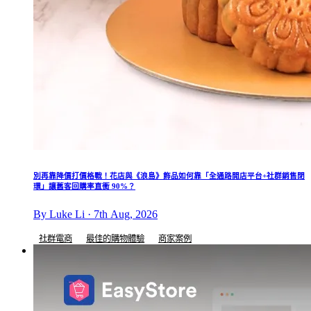
別再靠降價打價格戰！花店與《浪島》飾品如何靠「全通路開店平台+社群銷售閉
環」讓舊客回購率直衝 90%？
By Luke Li · 7th Aug, 2026
社群電商
最佳的購物體驗
商家案例