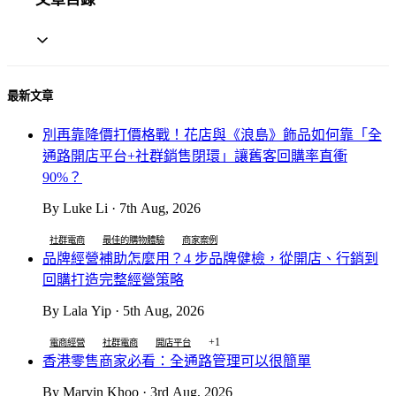
最新文章
別再靠降價打價格戰！花店與《浪島》飾品如何靠「全
通路開店平台+社群銷售閉環」讓舊客回購率直衝
90%？
By Luke Li · 7th Aug, 2026
社群電商
最佳的購物體驗
商家案例
品牌經營補助怎麼用？4 步品牌健檢，從開店、行銷到
回購打造完整經營策略
By Lala Yip · 5th Aug, 2026
+1
電商經營
社群電商
開店平台
香港零售商家必看：全通路管理可以很簡單
By Marvin Khoo · 3rd Aug, 2026