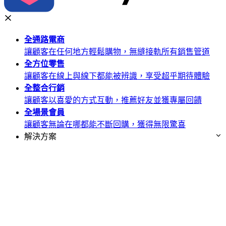
全通路
電商
讓顧客在任何地方輕鬆購物，無縫接軌所有銷售管道
全方位
零售
讓顧客在線上與線下都能被辨識，享受超乎期待體驗
全整合
行銷
讓顧客以喜愛的方式互動，推薦好友並獲專屬回饋
全場景
會員
讓顧客無論在哪都能不斷回購，獲得無限驚喜
解決方案