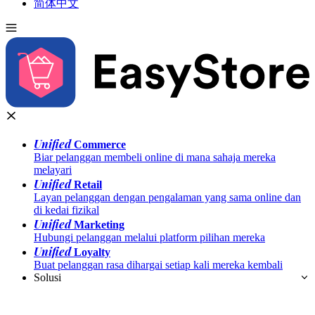
简体中文
Unified
Commerce
Biar pelanggan membeli online di mana sahaja mereka
melayari
Unified
Retail
Layan pelanggan dengan pengalaman yang sama online dan
di kedai fizikal
Unified
Marketing
Hubungi pelanggan melalui platform pilihan mereka
Unified
Loyalty
Buat pelanggan rasa dihargai setiap kali mereka kembali
Solusi