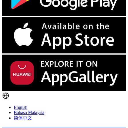
English
Bahasa Malaysia
简体中文