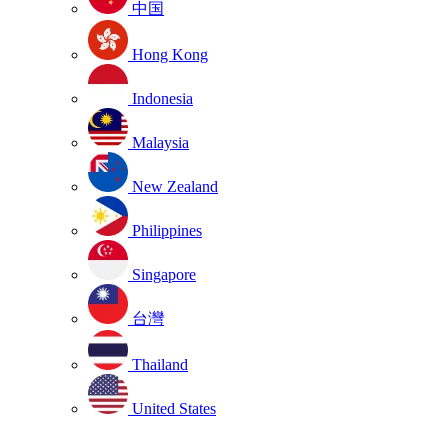
中国
Hong Kong
Indonesia
Malaysia
New Zealand
Philippines
Singapore
台灣
Thailand
United States