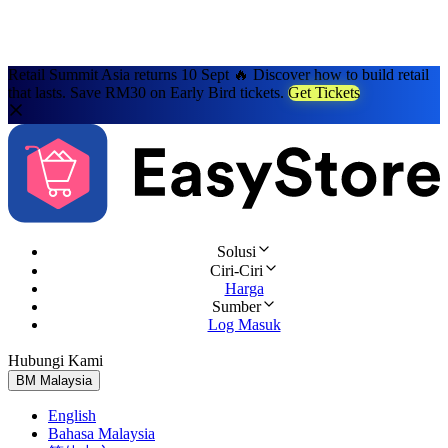
Retail Summit Asia returns 10 Sept 🔥 Discover how to build retail
that lasts. Save RM30 on Early Bird tickets.
Get Tickets
Solusi
Ciri-Ciri
Harga
Sumber
Log Masuk
Hubungi Kami
Cuba Percuma
BM
Malaysia
English
Bahasa Malaysia