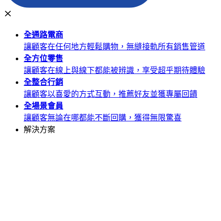
全通路
電商
讓顧客在任何地方輕鬆購物，無縫接軌所有銷售管道
全方位
零售
讓顧客在線上與線下都能被辨識，享受超乎期待體驗
全整合
行銷
讓顧客以喜愛的方式互動，推薦好友並獲專屬回饋
全場景
會員
讓顧客無論在哪都能不斷回購，獲得無限驚喜
解決方案