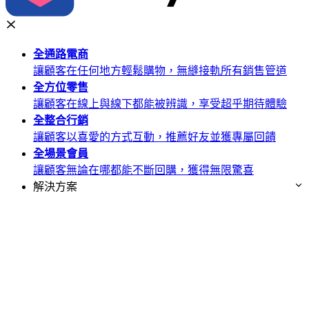
全通路
電商
讓顧客在任何地方輕鬆購物，無縫接軌所有銷售管道
全方位
零售
讓顧客在線上與線下都能被辨識，享受超乎期待體驗
全整合
行銷
讓顧客以喜愛的方式互動，推薦好友並獲專屬回饋
全場景
會員
讓顧客無論在哪都能不斷回購，獲得無限驚喜
解決方案