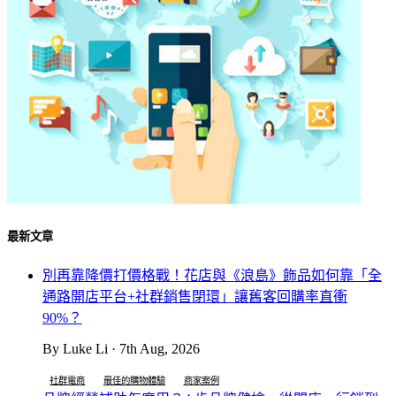
最新文章
別再靠降價打價格戰！花店與《浪島》飾品如何靠「全
通路開店平台+社群銷售閉環」讓舊客回購率直衝
90%？
By Luke Li · 7th Aug, 2026
社群電商
最佳的購物體驗
商家案例