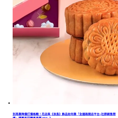
別再靠降價打價格戰！花店與《浪島》飾品如何靠「全通路開店平台+社群銷售閉
環」讓舊客回購率直衝 90%？