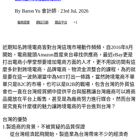
By Baron Yu 會計師 · 23rd Jul, 2026
+1
電商經營
網紅行銷
開店平台
近期知名跨境電商皆對台灣這塊市場動作頻頻，自
年
月
2016
8
開始，電商龍頭
首度來台尋找供應商，最近
更是
Amazon
eBay
打出電商小學堂想要增加電商方面的人才，更不用說坊間有這
麼多針對跨境電商、品牌電商、物流金流整合的課程，為的就
是要在這一波熱潮當中為
打出一條路，當然跨境電商不單
MIT
單只是
的市場，也可以是
的戰場，包含台灣的外貿協
B2C
B2B
會也一直在台灣經貿網中提供平台與服務讓台灣廠商可以將商
品擺放在平台上販售，甚至是為廠商努力進行媒合，然而台灣
是究竟有什麼樣的魅力讓跨境電商的平台進到台灣？
台灣的優勢
製造商的背景，不被質疑的品質保證
1.
從台灣經濟起飛開始，製造業為台灣帶來不少的經濟奇