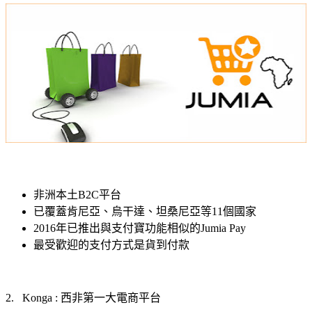
非洲本土
B2C
平台
已覆蓋肯尼亞、烏干達、坦桑尼亞等
11
個國家
2016
年已推出與支付寶功能相似的
Jumia Pay
最受歡迎的支付方式是貨到付款
西非第一大電商平台
2.
Konga :