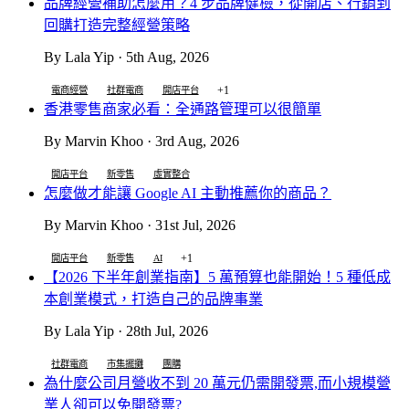
品牌經營補助怎麼用？4 步品牌健檢，從開店、行銷到
回購打造完整經營策略
By Lala Yip · 5th Aug, 2026
+1
電商經營
社群電商
開店平台
香港零售商家必看：全通路管理可以很簡單
By Marvin Khoo · 3rd Aug, 2026
開店平台
新零售
虛實整合
怎麼做才能讓 Google AI 主動推薦你的商品？
By Marvin Khoo · 31st Jul, 2026
+1
開店平台
新零售
AI
【2026 下半年創業指南】5 萬預算也能開始！5 種低成
本創業模式，打造自己的品牌事業
By Lala Yip · 28th Jul, 2026
社群電商
市集擺攤
團購
為什麼公司月營收不到 20 萬元仍需開發票,而小規模營
業人卻可以免開發票?