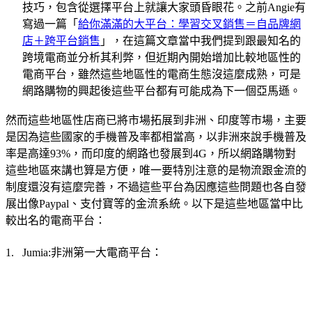
技巧，包含從選擇平台上就讓大家頭昏眼花。之前
有
Angie
寫過一篇「
給你滿滿的大平台：學習交叉銷售＝自品牌網
店＋跨平台銷售
」，在這篇文章當中我們提到跟最知名的
跨境電商並分析其利弊，但近期內開始增加比較地區性的
電商平台，雖然這些地區性的電商生態沒這麼成熟，可是
網路購物的興起後這些平台都有可能成為下一個亞馬遜。
然而這些地區性店商已將市場拓展到非洲、印度等市場，主要
是因為這些國家的手機普及率都相當高，以非洲來說手機普及
率是高達
，而印度的網路也發展到
，所以網路購物對
93%
4G
這些地區來講也算是方便，唯一要特別注意的是物流跟金流的
制度還沒有這麼完善，不過這些平台為因應這些問題也各自發
展出像
、支付寶等的金流系統。以下是這些地區當中比
Paypal
較出名的電商平台：
非洲第一大電商平台：
1.
Jumia: