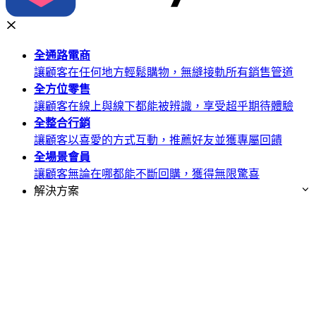
全通路
電商
讓顧客在任何地方輕鬆購物，無縫接軌所有銷售管道
全方位
零售
讓顧客在線上與線下都能被辨識，享受超乎期待體驗
全整合
行銷
讓顧客以喜愛的方式互動，推薦好友並獲專屬回饋
全場景
會員
讓顧客無論在哪都能不斷回購，獲得無限驚喜
解決方案