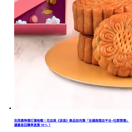
別再靠降價打價格戰！花店與《浪島》飾品如何靠「全通路開店平台+社群閉環」
讓舊客回購率直衝 90%？