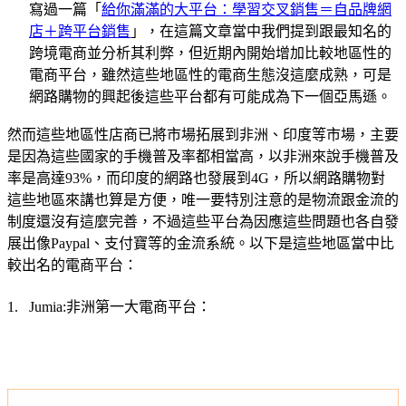
寫過一篇「
給你滿滿的大平台：學習交叉銷售＝自品牌網
店＋跨平台銷售
」，在這篇文章當中我們提到跟最知名的
跨境電商並分析其利弊，但近期內開始增加比較地區性的
電商平台，雖然這些地區性的電商生態沒這麼成熟，可是
網路購物的興起後這些平台都有可能成為下一個亞馬遜。
然而這些地區性店商已將市場拓展到非洲、印度等市場，主要
是因為這些國家的手機普及率都相當高，以非洲來說手機普及
率是高達
，而印度的網路也發展到
，所以網路購物對
93%
4G
這些地區來講也算是方便，唯一要特別注意的是物流跟金流的
制度還沒有這麼完善，不過這些平台為因應這些問題也各自發
展出像
、支付寶等的金流系統。以下是這些地區當中比
Paypal
較出名的電商平台：
非洲第一大電商平台：
1.
Jumia: