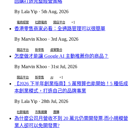
回購打造完整經營策略
By Lala Yip · 5th Aug, 2026
+1
電商經營
社群電商
開店平台
香港零售商家必看：全通路管理可以很簡單
By Marvin Khoo · 3rd Aug, 2026
開店平台
新零售
虛實整合
怎麼做才能讓 Google AI 主動推薦你的商品？
By Marvin Khoo · 31st Jul, 2026
+1
開店平台
新零售
AI
【2026 下半年創業指南】5 萬預算也能開始！5 種低成
本創業模式，打造自己的品牌事業
By Lala Yip · 28th Jul, 2026
社群電商
市集擺攤
團購
為什麼公司月營收不到 20 萬元仍需開發票,而小規模營
業人卻可以免開發票?