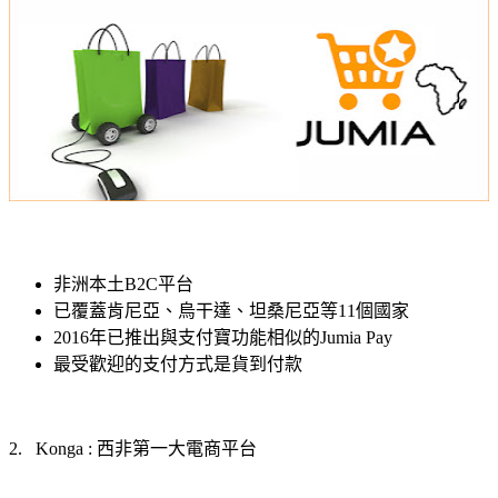
非洲本土
B2C
平台
已覆蓋肯尼亞、烏干達、坦桑尼亞等
11
個國家
2016
年已推出與支付寶功能相似的
Jumia Pay
最受歡迎的支付方式是貨到付款
西非第一大電商平台
2.
Konga :