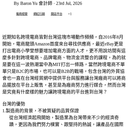
By Baron Yu 會計師 · 23rd Jul, 2026
+1
電商經營
網紅行銷
開店平台
近期知名跨境電商皆對台灣這塊市場動作頻頻，自
年
月
2016
8
開始，電商龍頭
首度來台尋找供應商，最近
更是
Amazon
eBay
打出電商小學堂想要增加電商方面的人才，更不用說坊間有這
麼多針對跨境電商、品牌電商、物流金流整合的課程，為的就
是要在這一波熱潮當中為
打出一條路，當然跨境電商不單
MIT
單只是
的市場，也可以是
的戰場，包含台灣的外貿協
B2C
B2B
會也一直在台灣經貿網中提供平台與服務讓台灣廠商可以將商
品擺放在平台上販售，甚至是為廠商努力進行媒合，然而台灣
是究竟有什麼樣的魅力讓跨境電商的平台進到台灣？
台灣的優勢
製造商的背景，不被質疑的品質保證
1.
從台灣經濟起飛開始，製造業為台灣帶來不少的經濟奇
蹟，更因為我們努力樸實、跟堅持的熱誠，讓產品在國際