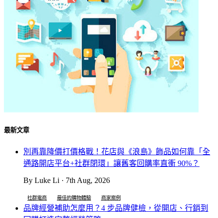
最新文章
別再靠降價打價格戰！花店與《浪島》飾品如何靠「全
通路開店平台+社群閉環」讓舊客回購率直衝 90%？
By Luke Li · 7th Aug, 2026
社群電商
最佳的購物體驗
商家案例
品牌經營補助怎麼用？4 步品牌健檢，從開店、行銷到