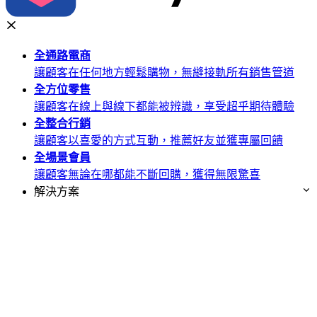
全通路
電商
讓顧客在任何地方輕鬆購物，無縫接軌所有銷售管道
全方位
零售
讓顧客在線上與線下都能被辨識，享受超乎期待體驗
全整合
行銷
讓顧客以喜愛的方式互動，推薦好友並獲專屬回饋
全場景
會員
讓顧客無論在哪都能不斷回購，獲得無限驚喜
解決方案