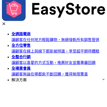
全通路
電商
讓顧客在任何地方輕鬆購物，無縫接軌所有銷售管道
全方位
零售
讓顧客在線上與線下都能被辨識，享受超乎期待體驗
全整合
行銷
讓顧客以喜愛的方式互動，推薦好友並獲專屬回饋
全場景
會員
讓顧客無論在哪都能不斷回購，獲得無限驚喜
解決方案