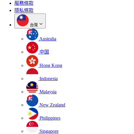
服務條款
隱私條款
台灣
Australia
中国
Hong Kong
Indonesia
Malaysia
New Zealand
Philippines
Singapore