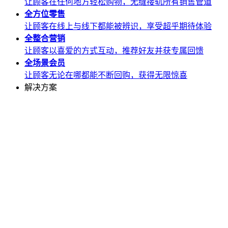
让顾客在任何地方轻松购物，无缝接轨所有销售管道
全方位
零售
让顾客在线上与线下都能被辨识，享受超乎期待体验
全整合
营销
让顾客以喜爱的方式互动，推荐好友并获专属回馈
全场景
会员
让顾客无论在哪都能不断回购，获得无限惊喜
解决方案