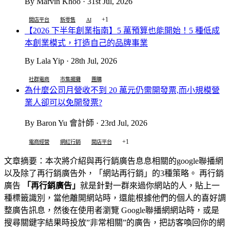
By Marvin Khoo · 31st Jul, 2026
+1
開店平台
新零售
AI
【2026 下半年創業指南】5 萬預算也能開始！5 種低成
本創業模式，打造自己的品牌事業
By Lala Yip · 28th Jul, 2026
社群電商
市集擺攤
團購
為什麼公司月營收不到 20 萬元仍需開發票,而小規模營
業人卻可以免開發票?
By Baron Yu 會計師 · 23rd Jul, 2026
+1
電商經營
網紅行銷
開店平台
文章摘要：本次將介紹與再行銷廣告息息相關的google聯播網
以及除了再行銷廣告外，「網站再行銷」的3種策略。 再行銷
廣告
「再行銷廣告」
就是針對一群來過你網站的人，貼上一
種標籤識別，當他離開網站時，還能根據他們的個人的喜好調
整廣告訊息，然後在使用者瀏覽 Google聯播網網站時，或是
搜尋關鍵字結果時投放”非常相關”的廣告，把訪客喚回你的網