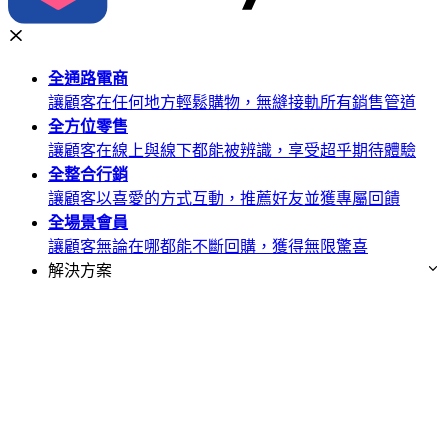
全通路
電商
讓顧客在任何地方輕鬆購物，無縫接軌所有銷售管道
全方位
零售
讓顧客在線上與線下都能被辨識，享受超乎期待體驗
全整合
行銷
讓顧客以喜愛的方式互動，推薦好友並獲專屬回饋
全場景
會員
讓顧客無論在哪都能不斷回購，獲得無限驚喜
解決方案