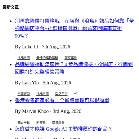
最新文章
別再靠降價打價格戰！花店與《浪島》飾品如何靠「全
通路開店平台+社群銷售閉環」讓舊客回購率直衝
90%？
By Luke Li · 7th Aug, 2026
社群電商
最佳的購物體驗
商家案例
品牌經營補助怎麼用？4 步品牌健檢，從開店、行銷到
回購打造完整經營策略
By Lala Yip · 5th Aug, 2026
+1
電商經營
社群電商
開店平台
香港零售商家必看：全通路管理可以很簡單
By Marvin Khoo · 3rd Aug, 2026
開店平台
新零售
虛實整合
怎麼做才能讓 Google AI 主動推薦你的商品？