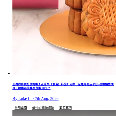
別再靠降價打價格戰！花店與《浪島》飾品如何靠「全通路開店平台+社群銷售閉
環」讓舊客回購率直衝 90%？
By Luke Li · 7th Aug, 2026
社群電商
最佳的購物體驗
商家案例