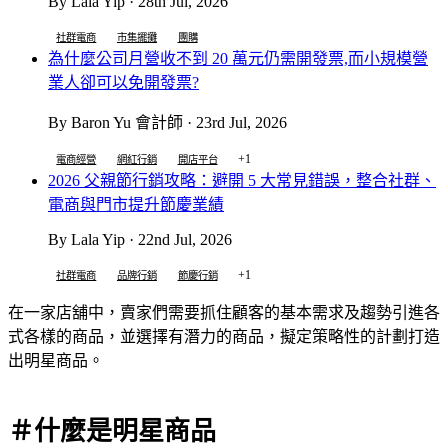
By Lala Yip · 28th Jul, 2026
社群電商
市集擺攤
團購
為什麼公司月營收不到 20 萬元仍需開發票,而小規模營
業人卻可以免開發票?
By Baron Yu 會計師 · 23rd Jul, 2026
+1
電商經營
網紅行銷
開店平台
2026 父親節行銷攻略：避開 5 大常見錯誤，整合社群、
電商與門市提升節慶業績
By Lala Yip · 22nd Jul, 2026
+1
社群電商
品牌行銷
節慶行銷
在一家店舖中，賣家們需要抓住顧客的基本需求及趨勢引進各
式各樣的商品，並選擇有潛力的商品，擬定策略性的計劃打造
出明星商品。
＃什麼是明星商品