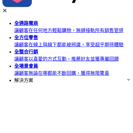
全通路
電商
讓顧客在任何地方輕鬆購物，無縫接軌所有銷售管道
全方位
零售
讓顧客在線上與線下都能被辨識，享受超乎期待體驗
全整合
行銷
讓顧客以喜愛的方式互動，推薦好友並獲專屬回饋
全場景
會員
讓顧客無論在哪都能不斷回購，獲得無限驚喜
解決方案