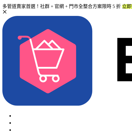
多管道賣家首選！社群 + 官網 + 門市全整合方案限時 5 折
立即