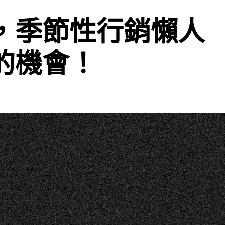
，季節性行銷懶人
的機會！