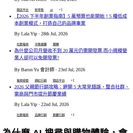
+1
開店平台
新零售
AI
【2026 下半年創業指南】5 萬預算也能開始！5 種低成
本創業模式，打造自己的品牌事業
By Lala Yip · 28th Jul, 2026
社群電商
市集擺攤
團購
為什麼公司月營收不到 20 萬元仍需開發票,而小規模營
業人卻可以免開發票?
By Baron Yu 會計師 · 23rd Jul, 2026
+1
電商經營
網紅行銷
開店平台
2026 父親節行銷攻略：避開 5 大常見錯誤，整合社群、
電商與門市提升節慶業績
By Lala Yip · 22nd Jul, 2026
+1
社群電商
品牌行銷
節慶行銷
為什麼 AI 搜尋與購物體驗，會