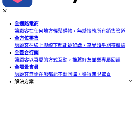
全通路
電商
讓顧客在任何地方輕鬆購物，無縫接軌所有銷售管道
全方位
零售
讓顧客在線上與線下都能被辨識，享受超乎期待體驗
全整合
行銷
讓顧客以喜愛的方式互動，推薦好友並獲專屬回饋
全場景
會員
讓顧客無論在哪都能不斷回購，獲得無限驚喜
解決方案