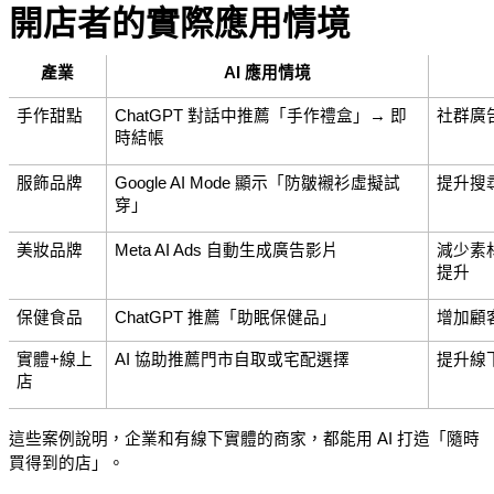
開店者的實際應用情境
產業
AI 應用情境
手作甜點
ChatGPT 對話中推薦「手作禮盒」→ 即
社群廣
時結帳
服飾品牌
Google AI Mode 顯示「防皺襯衫虛擬試
提升搜
穿」
美妝品牌
Meta AI Ads 自動生成廣告影片
減少素
提升
保健食品
ChatGPT 推薦「助眠保健品」
增加顧
實體+線上
AI 協助推薦門市自取或宅配選擇
提升線
店
這些案例說明，企業和有線下實體的商家，都能用 AI 打造「隨時
買得到的店」。