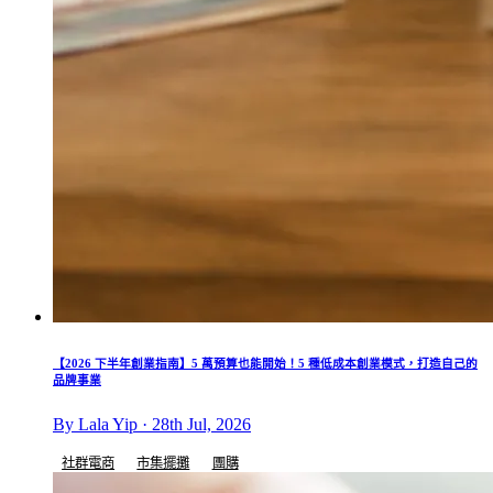
【2026 下半年創業指南】5 萬預算也能開始！5 種低成本創業模式，打造自己的
品牌事業
By Lala Yip · 28th Jul, 2026
社群電商
市集擺攤
團購