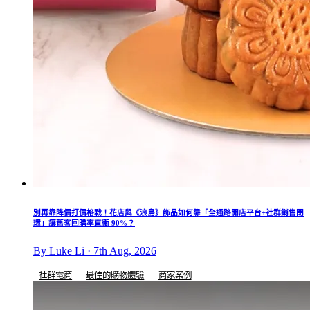
別再靠降價打價格戰！花店與《浪島》飾品如何靠「全通路開店平台+社群銷售閉
環」讓舊客回購率直衝 90%？
By Luke Li · 7th Aug, 2026
社群電商
最佳的購物體驗
商家案例