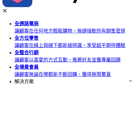
全通路
電商
讓顧客在任何地方輕鬆購物，無縫接軌所有銷售管道
全方位
零售
讓顧客在線上與線下都能被辨識，享受超乎期待體驗
全整合
行銷
讓顧客以喜愛的方式互動，推薦好友並獲專屬回饋
全場景
會員
讓顧客無論在哪都能不斷回購，獲得無限驚喜
解決方案