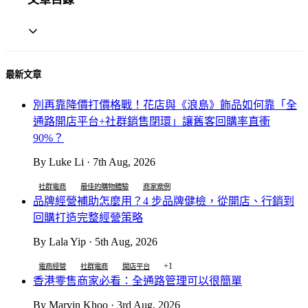
最新文章
別再靠降價打價格戰！花店與《浪島》飾品如何靠「全
通路開店平台+社群銷售閉環」讓舊客回購率直衝
90%？
By Luke Li · 7th Aug, 2026
社群電商
最佳的購物體驗
商家案例
品牌經營補助怎麼用？4 步品牌健檢，從開店、行銷到
回購打造完整經營策略
By Lala Yip · 5th Aug, 2026
+1
電商經營
社群電商
開店平台
香港零售商家必看：全通路管理可以很簡單
By Marvin Khoo · 3rd Aug, 2026