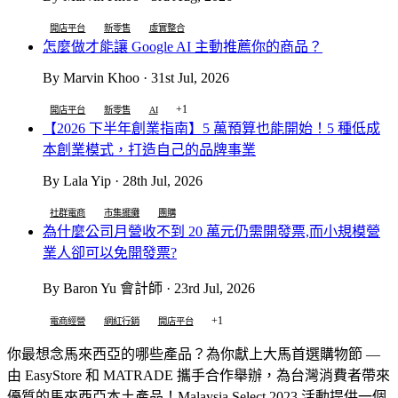
開店平台
新零售
虛實整合
怎麼做才能讓 Google AI 主動推薦你的商品？
By Marvin Khoo · 31st Jul, 2026
+1
開店平台
新零售
AI
【2026 下半年創業指南】5 萬預算也能開始！5 種低成
本創業模式，打造自己的品牌事業
By Lala Yip · 28th Jul, 2026
社群電商
市集擺攤
團購
為什麼公司月營收不到 20 萬元仍需開發票,而小規模營
業人卻可以免開發票?
By Baron Yu 會計師 · 23rd Jul, 2026
+1
電商經營
網紅行銷
開店平台
你最想念馬來西亞的哪些產品？為你獻上大馬首選購物節 —
由 EasyStore 和 MATRADE 攜手合作舉辦，為台灣消費者帶來
優質的馬來西亞本土產品！Malaysia Select 2023 活動提供一個