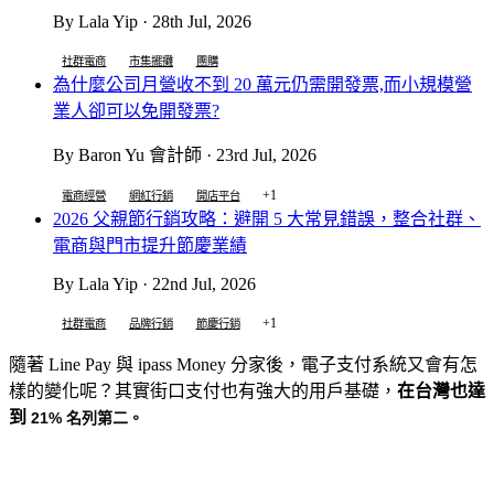
By Lala Yip · 28th Jul, 2026
社群電商
市集擺攤
團購
為什麼公司月營收不到 20 萬元仍需開發票,而小規模營
業人卻可以免開發票?
By Baron Yu 會計師 · 23rd Jul, 2026
+1
電商經營
網紅行銷
開店平台
2026 父親節行銷攻略：避開 5 大常見錯誤，整合社群、
電商與門市提升節慶業績
By Lala Yip · 22nd Jul, 2026
+1
社群電商
品牌行銷
節慶行銷
隨著 Line Pay 與 ipass Money 分家後，電子支付系統又會有怎
樣的變化呢？其實街口支付也有強大的用戶基礎，
在台灣也達
到
21% 名列第二。