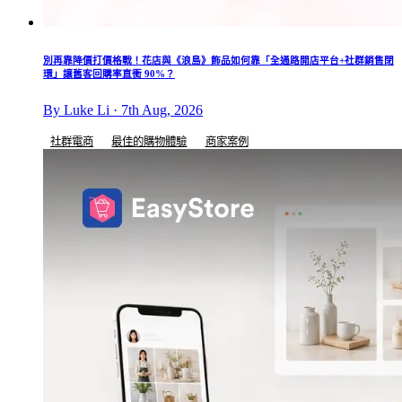
別再靠降價打價格戰！花店與《浪島》飾品如何靠「全通路開店平台+社群銷售閉
環」讓舊客回購率直衝 90%？
By Luke Li · 7th Aug, 2026
社群電商
最佳的購物體驗
商家案例