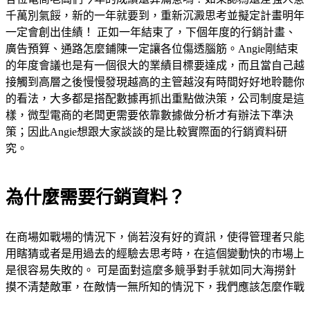
千萬別氣餒，新的一年就要到，重新沉澱思考並擬定計畫明年
一定會創出佳績！ 正如一年結束了，下個年度的行銷計畫、
廣告預算、通路怎麼鋪陳一定讓各位傷透腦筋。Angie剛結束
的年度會議也是有一個很大的業績目標要達成，而且當自己越
接觸到高層之後慢慢發現越高的主管越沒有時間好好地聆聽你
的看法，大多都是搭配數據再抓出重點做決策，公司制度是這
樣，微型電商的老闆更需要依靠數據做分析才有辦法下準決
策；因此Angie想跟大家談談的是比較實際面的行銷資料研
究。
為什麼需要行銷資料？
在商場如戰場的情況下，倘若沒有好的資訊，使得管理者只能
用瞎猜或者是用過去的經驗去思考時，在這個變動快的市場上
是很容易失敗的。 可是面對這麼多競爭對手就如同大海撈針
摸不清楚敵軍，在敵情一無所知的情況下，我們應該怎麼作戰