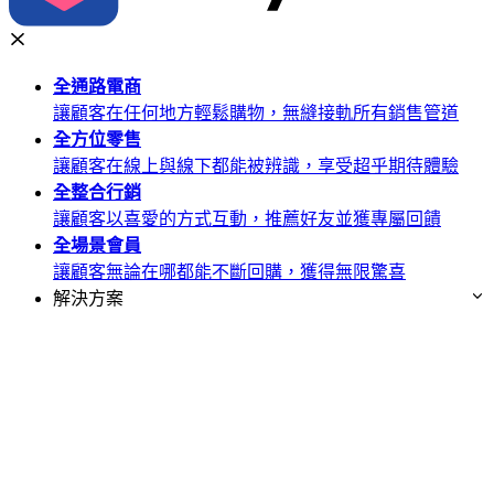
全通路
電商
讓顧客在任何地方輕鬆購物，無縫接軌所有銷售管道
全方位
零售
讓顧客在線上與線下都能被辨識，享受超乎期待體驗
全整合
行銷
讓顧客以喜愛的方式互動，推薦好友並獲專屬回饋
全場景
會員
讓顧客無論在哪都能不斷回購，獲得無限驚喜
解決方案