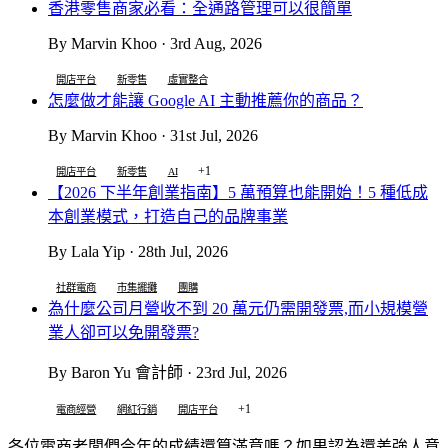
香港零售商家必看：全通路管理可以很簡單
By Marvin Khoo · 3rd Aug, 2026
開店平台
新零售
虛實整合
怎麼做才能讓 Google AI 主動推薦你的商品？
By Marvin Khoo · 31st Jul, 2026
+1
開店平台
新零售
AI
【2026 下半年創業指南】5 萬預算也能開始！5 種低成
本創業模式，打造自己的品牌事業
By Lala Yip · 28th Jul, 2026
社群電商
市集擺攤
團購
為什麼公司月營收不到 20 萬元仍需開發票,而小規模營
業人卻可以免開發票?
By Baron Yu 會計師 · 23rd Jul, 2026
+1
電商經營
網紅行銷
開店平台
各位電商老闆們今年的成績還算滿意嗎？如果認為還差強人意