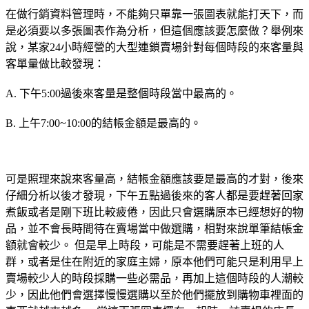
在做行銷資料管理時，不能夠只單靠一張圖表就能打天下，而
是必須要以多張圖表作為分析，但這個應該要怎麼做？舉例來
說，某家24小時經營的大型連鎖賣場針對每個時段的來客量與
客單量做比較發現：
A. 下午5:00過後來客量是整個時段當中最高的。
B. 上午7:00~10:00的結帳金額是最高的。
可是照理來說來客量高，結帳金額應該要是最高的才對，後來
仔細分析以後才發現，下午五點過後來的客人都是要趕著回家
煮飯或者是剛下班比較疲倦，因此只會選購原本已經想好的物
品，並不會長時間待在賣場當中做選購，相對來說單筆結帳金
額就會較少。 但是早上時段，可能是不需要趕著上班的人
群，或者是住在附近的家庭主婦，原本他們可能只是利用早上
賣場較少人的時段採購一些必需品，再加上這個時段的人潮較
少，因此他們會選擇慢慢選購以至於他們擺放到購物車裡面的