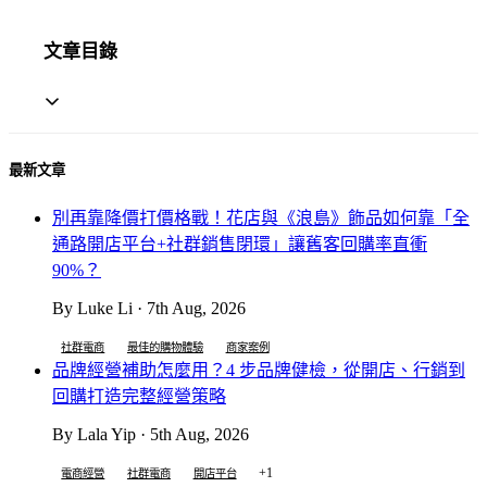
文章目錄
最新文章
別再靠降價打價格戰！花店與《浪島》飾品如何靠「全
通路開店平台+社群銷售閉環」讓舊客回購率直衝
90%？
By Luke Li · 7th Aug, 2026
社群電商
最佳的購物體驗
商家案例
品牌經營補助怎麼用？4 步品牌健檢，從開店、行銷到
回購打造完整經營策略
By Lala Yip · 5th Aug, 2026
+1
電商經營
社群電商
開店平台