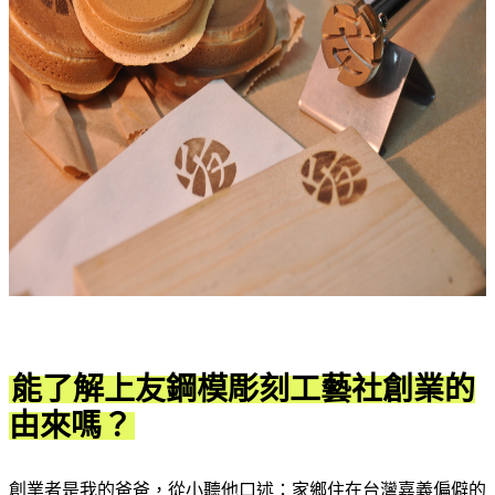
能了解上友鋼模彫刻工藝社創業的
由來嗎？
創業者是我的爸爸，從小聽他口述：家鄉住在台灣嘉義偏僻的