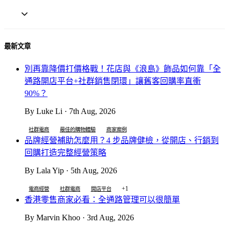
最新文章
別再靠降價打價格戰！花店與《浪島》飾品如何靠「全
通路開店平台+社群銷售閉環」讓舊客回購率直衝
90%？
By Luke Li · 7th Aug, 2026
社群電商
最佳的購物體驗
商家案例
品牌經營補助怎麼用？4 步品牌健檢，從開店、行銷到
回購打造完整經營策略
By Lala Yip · 5th Aug, 2026
+1
電商經營
社群電商
開店平台
香港零售商家必看：全通路管理可以很簡單
By Marvin Khoo · 3rd Aug, 2026