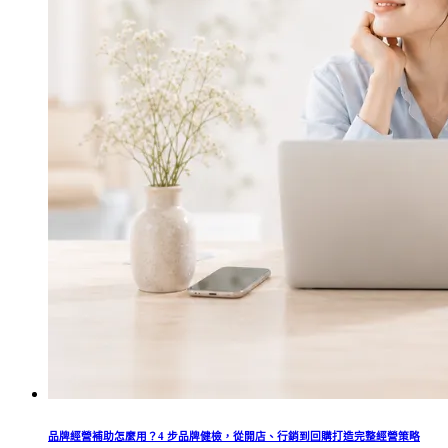
品牌經營補助怎麼用？4 步品牌健檢，從開店、行銷到回購打造完整經營策略