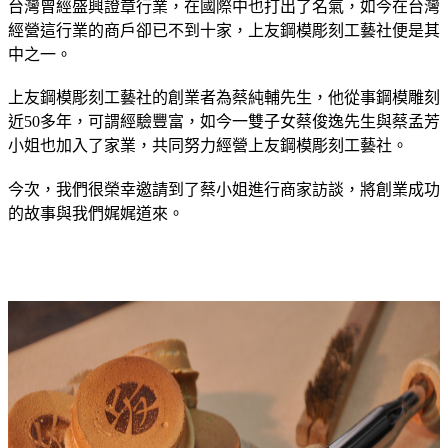
台灣曾經盛興證章行業，在國際中也打出了名氣，如今在台灣
經營這行業的商戶卻已不到十家，上友鋼模彫刻工藝社便是其
中之一。
上友鋼模彫刻工藝社的創業者為蔡純輔先生，他從事鋼模雕刻
近50多年，可謂經驗豐富，如今一雙子女蔡俊逸先生與蔡孟芳
小姐也加入了家業，共同努力經營上友鋼模彫刻工藝社。
今次，我們很榮幸邀請到了蔡小姐進行商家訪談，將創業成功
的故事與我們娓娓道來。