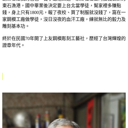
東石漁港，國中畢業後決定要上台北當學徒，幫家裡多賺點
錢，身上只有1800元，報了夜校、買了制服就沒錢了，窩在一
家鋼模工廠做學徒，沒日沒夜的血汗工廠，練就無比的毅力及
雕刻基本功。
終於在民國70年開了上友鋼模彫刻工藝社，歷經了台灣輝煌的
證章年代。