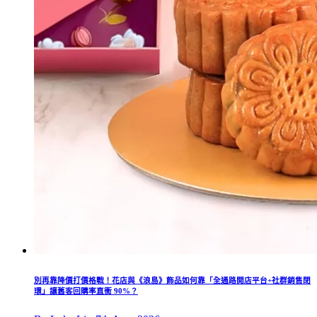
別再靠降價打價格戰！花店與《浪島》飾品如何靠「全通路開店平台+社群銷售閉
環」讓舊客回購率直衝 90%？