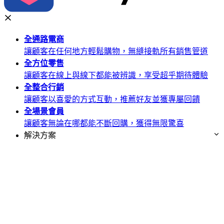
全通路
電商
讓顧客在任何地方輕鬆購物，無縫接軌所有銷售管道
全方位
零售
讓顧客在線上與線下都能被辨識，享受超乎期待體驗
全整合
行銷
讓顧客以喜愛的方式互動，推薦好友並獲專屬回饋
全場景
會員
讓顧客無論在哪都能不斷回購，獲得無限驚喜
解決方案