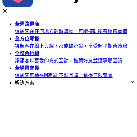
全通路
電商
讓顧客在任何地方輕鬆購物，無縫接軌所有銷售管道
全方位
零售
讓顧客在線上與線下都能被辨識，享受超乎期待體驗
全整合
行銷
讓顧客以喜愛的方式互動，推薦好友並獲專屬回饋
全場景
會員
讓顧客無論在哪都能不斷回購，獲得無限驚喜
解決方案