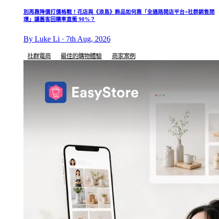
別再靠降價打價格戰！花店與《浪島》飾品如何靠「全通路開店平台+社群銷售閉
環」讓舊客回購率直衝 90%？
By Luke Li · 7th Aug, 2026
社群電商
最佳的購物體驗
商家案例