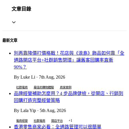
文章目錄
最新文章
別再靠降價打價格戰！花店與《浪島》飾品如何靠「全
通路開店平台+社群銷售閉環」讓舊客回購率直衝
90%？
By Luke Li · 7th Aug, 2026
社群電商
最佳的購物體驗
商家案例
品牌經營補助怎麼用？4 步品牌健檢，從開店、行銷到
回購打造完整經營策略
By Lala Yip · 5th Aug, 2026
+1
電商經營
社群電商
開店平台
香港零售商家必看：全通路管理可以很簡單