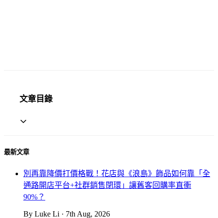
文章目錄
最新文章
別再靠降價打價格戰！花店與《浪島》飾品如何靠「全
通路開店平台+社群銷售閉環」讓舊客回購率直衝
90%？
By Luke Li · 7th Aug, 2026