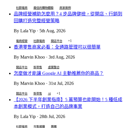
社群電商
最佳的購物體驗
商家案例
品牌經營補助怎麼用？4 步品牌健檢，從開店、行銷到
回購打造完整經營策略
By Lala Yip · 5th Aug, 2026
+1
電商經營
社群電商
開店平台
香港零售商家必看：全通路管理可以很簡單
By Marvin Khoo · 3rd Aug, 2026
開店平台
新零售
虛實整合
怎麼做才能讓 Google AI 主動推薦你的商品？
By Marvin Khoo · 31st Jul, 2026
+1
開店平台
新零售
AI
【2026 下半年創業指南】5 萬預算也能開始！5 種低成
本創業模式，打造自己的品牌事業
By Lala Yip · 28th Jul, 2026
社群電商
市集擺攤
團購