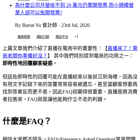
為什麼公司月營收不到 20 萬元仍需開發票,而小規模營
業人卻可以免開發票?
By Baron Yu 會計師 · 23rd Jul, 2026
+1
電商經營
網紅行銷
開店平台
上篇文章我們介紹了直播在電商中的重要性：【
直播來了！電
商老闆你準備好沒？
】 其中我們特別提到電商的功用之一：
即時性地回覆顧客疑惑
。
但這些即時性的回覆可能在直播結束以後就沉到海裡，因為沒
有用文字記錄下來的答覆常常容易被遺忘，甚至當顧客想要再
找到答案反而更不易。因此FAQ就顯得很重要，直播是將消費
者拉進來，FAQ就是讓他能夠佇立不走的利器。
什麼是FAQ？
相信大家都不陌生，FAQ=Frequency Asked Question(常見問題