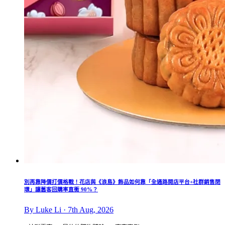
別再靠降價打價格戰！花店與《浪島》飾品如何靠「全通路開店平台+社群銷售閉
環」讓舊客回購率直衝 90%？
By Luke Li · 7th Aug, 2026