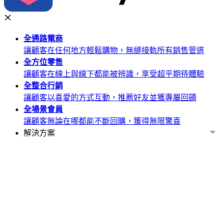
全通路
電商
讓顧客在任何地方輕鬆購物，無縫接軌所有銷售管道
全方位
零售
讓顧客在線上與線下都能被辨識，享受超乎期待體驗
全整合
行銷
讓顧客以喜愛的方式互動，推薦好友並獲專屬回饋
全場景
會員
讓顧客無論在哪都能不斷回購，獲得無限驚喜
解決方案