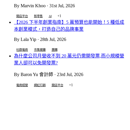
By Marvin Khoo · 31st Jul, 2026
+1
開店平台
新零售
AI
【2026 下半年創業指南】5 萬預算也能開始！5 種低成
本創業模式，打造自己的品牌事業
By Lala Yip · 28th Jul, 2026
社群電商
市集擺攤
團購
為什麼公司月營收不到 20 萬元仍需開發票,而小規模營
業人卻可以免開發票?
By Baron Yu 會計師 · 23rd Jul, 2026
+1
電商經營
網紅行銷
開店平台