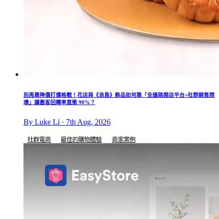
別再靠降價打價格戰！花店與《浪島》飾品如何靠「全通路開店平台+社群銷售閉
環」讓舊客回購率直衝 90%？
By Luke Li · 7th Aug, 2026
社群電商
最佳的購物體驗
商家案例