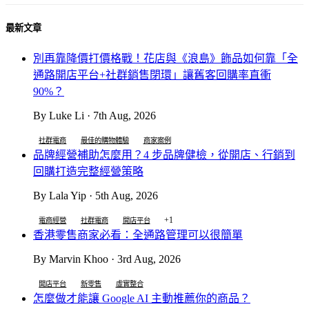
最新文章
別再靠降價打價格戰！花店與《浪島》飾品如何靠「全
通路開店平台+社群銷售閉環」讓舊客回購率直衝
90%？
By Luke Li · 7th Aug, 2026
社群電商
最佳的購物體驗
商家案例
品牌經營補助怎麼用？4 步品牌健檢，從開店、行銷到
回購打造完整經營策略
By Lala Yip · 5th Aug, 2026
+1
電商經營
社群電商
開店平台
香港零售商家必看：全通路管理可以很簡單
By Marvin Khoo · 3rd Aug, 2026
開店平台
新零售
虛實整合
怎麼做才能讓 Google AI 主動推薦你的商品？