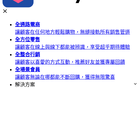
全通路
電商
讓顧客在任何地方輕鬆購物，無縫接軌所有銷售管道
全方位
零售
讓顧客在線上與線下都能被辨識，享受超乎期待體驗
全整合
行銷
讓顧客以喜愛的方式互動，推薦好友並獲專屬回饋
全場景
會員
讓顧客無論在哪都能不斷回購，獲得無限驚喜
解決方案