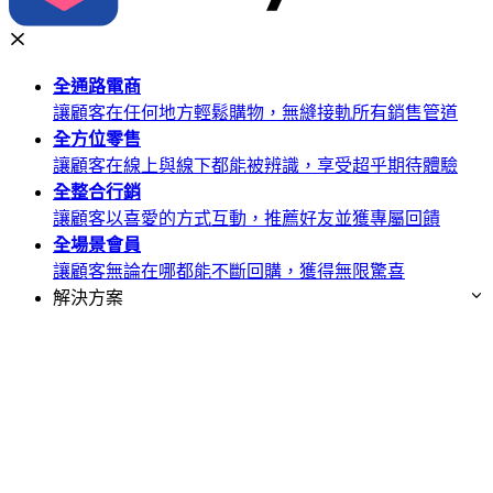
全通路
電商
讓顧客在任何地方輕鬆購物，無縫接軌所有銷售管道
全方位
零售
讓顧客在線上與線下都能被辨識，享受超乎期待體驗
全整合
行銷
讓顧客以喜愛的方式互動，推薦好友並獲專屬回饋
全場景
會員
讓顧客無論在哪都能不斷回購，獲得無限驚喜
解決方案