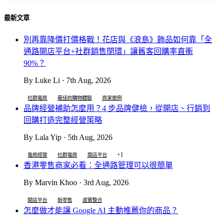
最新文章
別再靠降價打價格戰！花店與《浪島》飾品如何靠「全
通路開店平台+社群銷售閉環」讓舊客回購率直衝
90%？
By Luke Li · 7th Aug, 2026
社群電商
最佳的購物體驗
商家案例
品牌經營補助怎麼用？4 步品牌健檢，從開店、行銷到
回購打造完整經營策略
By Lala Yip · 5th Aug, 2026
+1
電商經營
社群電商
開店平台
香港零售商家必看：全通路管理可以很簡單
By Marvin Khoo · 3rd Aug, 2026
開店平台
新零售
虛實整合
怎麼做才能讓 Google AI 主動推薦你的商品？