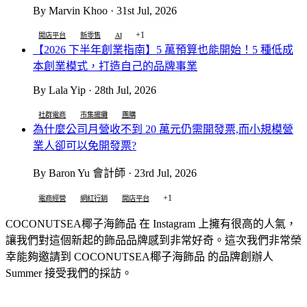
By Marvin Khoo · 31st Jul, 2026
+1
開店平台
新零售
AI
【2026 下半年創業指南】5 萬預算也能開始！5 種低成
本創業模式，打造自己的品牌事業
By Lala Yip · 28th Jul, 2026
社群電商
市集擺攤
團購
為什麼公司月營收不到 20 萬元仍需開發票,而小規模營
業人卻可以免開發票?
By Baron Yu 會計師 · 23rd Jul, 2026
+1
電商經營
網紅行銷
開店平台
COCONUTSEA椰子
海飾品 在 Instagram 上擁有很高的人氣，
讓我們對這個新起的飾品品牌感到非常好奇。這次我們非常榮
幸能夠邀請到 COCONUTSEA椰子
海飾品 的品牌創辦人
Summer 接受我們的採訪。