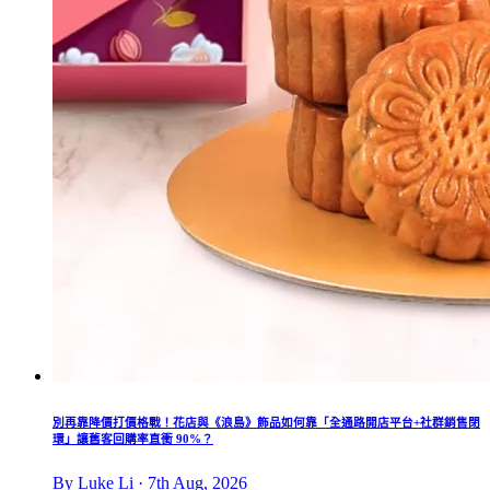
別再靠降價打價格戰！花店與《浪島》飾品如何靠「全通路開店平台+社群銷售閉
環」讓舊客回購率直衝 90%？
By Luke Li · 7th Aug, 2026