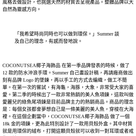
風格去做設計，也挑選天然的材質去呈現產品。整體品牌以大
自然為靈感方向。
「我希望時尚同時也可以做到環保。」Summer 談
及自己的理念，有感而發地說。
COCONUTSEA椰子
海飾品 在第一季品牌發表的時候，做了
12 款的防水沖浪手環。Summer 自己畫設計稿，再請廠商做出
刻有品牌 Logo 的墜鍊，再以手工的方式去編織，做工不簡
單。在第一次的嘗試，有海龜，海豚，大象，非常受大家的喜
愛。第二季的時候出了一款非常熱銷的美人魚項鍊，這款叫做
愛麗兒的綠魚尾項鍊是目前品牌主力的熱銷商品。商品的理念
是：每個女孩都會夢想自己是一條美麗的美人魚，穿梭在大海
裡。在這個企劃當中，COCONUTSEA椰子
海飾品 做了一個
18k 金的項鍊，更為此特別設計了一款用貝殼外盒。其中材質
就是用環保的絨布，打開這顆貝殼就可以收到一對耳環或者戒