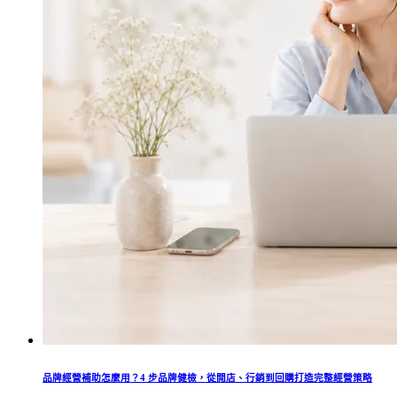
品牌經營補助怎麼用？4 步品牌健檢，從開店、行銷到回購打造完整經營策略