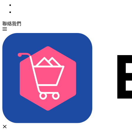
聯絡我們
免費試用