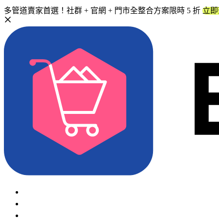
多管道賣家首選！社群 + 官網 + 門市全整合方案限時 5 折
立即