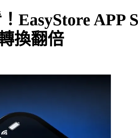
asyStore APP 
轉換翻倍