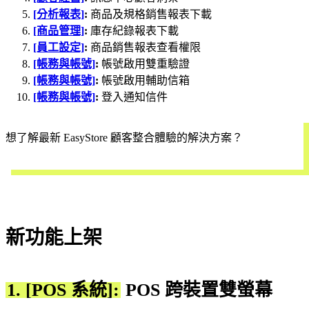
[分析報表]
:
商品及規格銷售報表下載
[商品管理]
:
庫存紀錄報表下載
[員工設定]
:
商品銷售報表查看權限
[帳務與帳號]
:
帳號啟用雙重驗證
[帳務與帳號]
:
帳號啟用輔助信箱
[帳務與帳號]
:
登入通知信件
想了解最新 EasyStore 顧客整合體驗的解決方案？
立即預約
新功能上架
1. [POS 系統]:
POS 跨裝置雙螢幕