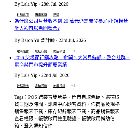
By Lala Yip · 28th Jul, 2026
社群電商
市集擺攤
團購
為什麼公司月營收不到 20 萬元仍需開發票,而小規模營
業人卻可以免開發票?
By Baron Yu 會計師 · 23rd Jul, 2026
+1
電商經營
網紅行銷
開店平台
2026 父親節行銷攻略：避開 5 大常見錯誤，整合社群、
電商與門市提升節慶業績
By Lala Yip · 22nd Jul, 2026
+1
社群電商
品牌行銷
節慶行銷
Tags：POS 跨裝置雙螢幕、門市自取條碼、選擇取
貨日期及時間、訊息中心顧客資料、佈商品及規格
銷售報表下載、庫存紀錄報表下載、商品銷售報表
查看權限、帳號啟用雙重驗證、帳號啟用輔助信
箱、登入通知信件