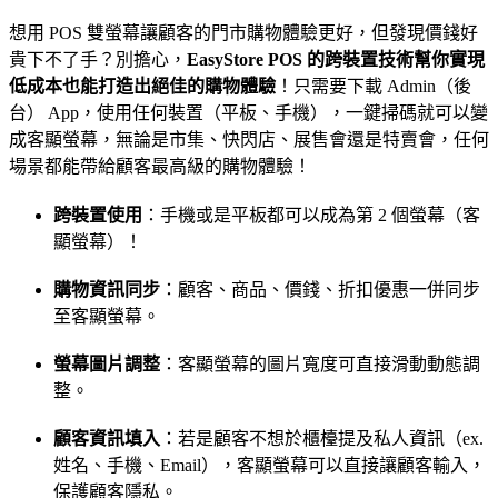
想用 POS 雙螢幕讓顧客的門市購物體驗更好，但發現價錢好
貴下不了手？別擔心，
EasyStore POS 的跨裝置技術幫你實現
低成本也能打造出絕佳的購物體驗
！只需要下載 Admin（後
台） App，使用任何裝置（平板、手機），一鍵掃碼就可以變
成客顯螢幕，無論是市集、快閃店、展售會還是特賣會，任何
場景都能帶給顧客最高級的購物體驗！
跨裝置使用
：手機或是平板都可以成為第 2 個螢幕（客
顯螢幕）！
購物資訊同步
：顧客、商品、價錢、折扣優惠一併同步
至客顯螢幕。
螢幕圖片調整
：客顯螢幕的圖片寬度可直接滑動動態調
整。
顧客資訊填入
：若是顧客不想於櫃檯提及私人資訊（ex.
姓名、手機、Email），客顯螢幕可以直接讓顧客輸入，
保護顧客隱私。