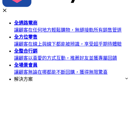
全通路
電商
讓顧客在任何地方輕鬆購物，無縫接軌所有銷售管道
全方位
零售
讓顧客在線上與線下都能被辨識，享受超乎期待體驗
全整合
行銷
讓顧客以喜愛的方式互動，推薦好友並獲專屬回饋
全場景
會員
讓顧客無論在哪都能不斷回購，獲得無限驚喜
解決方案