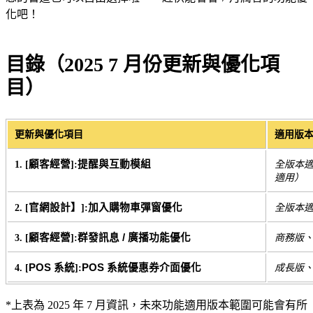
化吧！
目錄（2025 7 月份更新與優化項
目）
更新與優化項目
適用版
顧客經營
提醒與互動模組
1. [
]:
全版本
適用）
官網設計】
加入購物車彈窗優化
2. [
]:
全版本
顧客經營
群發訊息 / 廣播功能優化
3. [
]:
商務版
POS 系統
POS 系統優惠券介面優化
4. [
]:
成長版
*上表為 2025 年 7 月資訊，未來功能適用版本範圍可能會有所