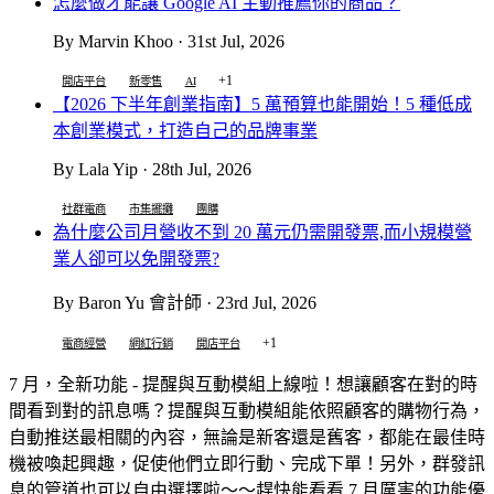
怎麼做才能讓 Google AI 主動推薦你的商品？
By Marvin Khoo · 31st Jul, 2026
+1
開店平台
新零售
AI
【2026 下半年創業指南】5 萬預算也能開始！5 種低成
本創業模式，打造自己的品牌事業
By Lala Yip · 28th Jul, 2026
社群電商
市集擺攤
團購
為什麼公司月營收不到 20 萬元仍需開發票,而小規模營
業人卻可以免開發票?
By Baron Yu 會計師 · 23rd Jul, 2026
+1
電商經營
網紅行銷
開店平台
7 月，全新功能 - 提醒與互動模組上線啦！想讓顧客在對的時
間看到對的訊息嗎？提醒與互動模組能依照顧客的購物行為，
自動推送最相關的內容，無論是新客還是舊客，都能在最佳時
機被喚起興趣，促使他們立即行動、完成下單！另外，群發訊
息的管道也可以自由選擇啦～～趕快能看看 7 月厲害的功能優