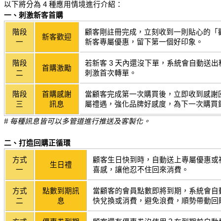
以下將分為 4 種應用情境進行介紹：
一、刺激新客首購
階段
顧客剛註冊完成，立刻收到一則貼心的「
新客歡迎
一
新客專屬優惠，留下第一個好印象。
階段
若新客 3 天內還沒下單，系統會自動送
首購激勵
二
刺激首次轉單。
階段
首購感謝
當顧客完成第一次購買後，立即收到感謝
三
訊息
屬禮遇，強化品牌好感度，為下一次購買
# 每種訊息皆可以多管道進行推送及客製化。
二、打造回購正循環
方式
顧客生日快到時，自動送上專屬優惠或
生日禮
一
喜感，讓他忍不住回來消費。
方式
點數到期訊
當顧客的會員點數即將到期，系統會自
二
息
快兌換或消費，避免浪費，順勢帶動回