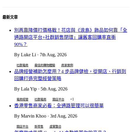
最新文章
別再靠降價打價格戰！花店與《浪島》飾品如何靠「全
通路開店平台+社群銷售閉環」讓舊客回購率直衝
90%？
By Luke Li · 7th Aug, 2026
社群電商
最佳的購物體驗
商家案例
品牌經營補助怎麼用？4 步品牌健檢，從開店、行銷到
回購打造完整經營策略
By Lala Yip · 5th Aug, 2026
+1
電商經營
社群電商
開店平台
香港零售商家必看：全通路管理可以很簡單
By Marvin Khoo · 3rd Aug, 2026
開店平台
新零售
虛實整合