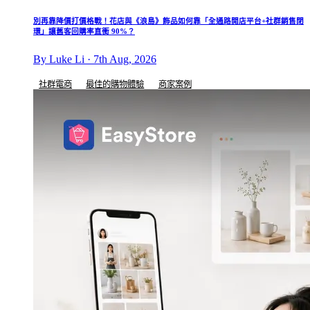
別再靠降價打價格戰！花店與《浪島》飾品如何靠「全通路開店平台+社群銷售閉
環」讓舊客回購率直衝 90%？
By Luke Li · 7th Aug, 2026
社群電商
最佳的購物體驗
商家案例