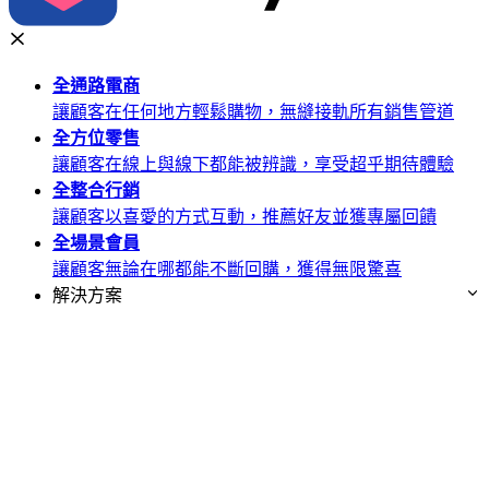
全通路
電商
讓顧客在任何地方輕鬆購物，無縫接軌所有銷售管道
全方位
零售
讓顧客在線上與線下都能被辨識，享受超乎期待體驗
全整合
行銷
讓顧客以喜愛的方式互動，推薦好友並獲專屬回饋
全場景
會員
讓顧客無論在哪都能不斷回購，獲得無限驚喜
解決方案