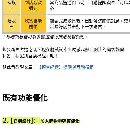
階段
到店取貨
當商品送達門市時，自動提醒顧客「可以
二
通知
心。
階段
收貨後續
顧客完成收貨後，自動發送關懷訊息，或
三
關懷
延續好感並帶動下一次購買。
# 每種訊息皆可以多管道進行推送及客製化。
想要新舊客通吃嗎？現在就試試推出就掀起熱烈關注的顧客經營
利器「提醒與互動模組」吧！
點此看教學文章：
【顧客經營】提醒與互動模組
既有功能優化
2. [
]:
官網設計
加入購物車彈窗優化