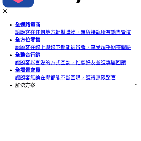
全通路
電商
讓顧客在任何地方輕鬆購物，無縫接軌所有銷售管道
全方位
零售
讓顧客在線上與線下都能被辨識，享受超乎期待體驗
全整合
行銷
讓顧客以喜愛的方式互動，推薦好友並獲專屬回饋
全場景
會員
讓顧客無論在哪都能不斷回購，獲得無限驚喜
解決方案