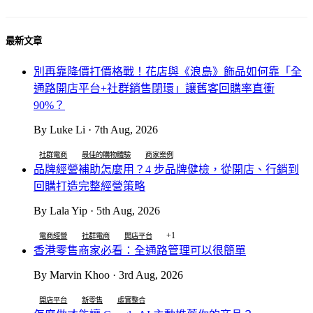
最新文章
別再靠降價打價格戰！花店與《浪島》飾品如何靠「全
通路開店平台+社群銷售閉環」讓舊客回購率直衝
90%？
By Luke Li · 7th Aug, 2026
社群電商
最佳的購物體驗
商家案例
品牌經營補助怎麼用？4 步品牌健檢，從開店、行銷到
回購打造完整經營策略
By Lala Yip · 5th Aug, 2026
+1
電商經營
社群電商
開店平台
香港零售商家必看：全通路管理可以很簡單
By Marvin Khoo · 3rd Aug, 2026
開店平台
新零售
虛實整合