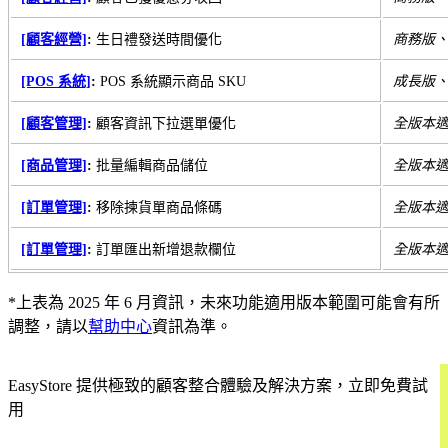
[顧客經營]
:
生日禮發送時間優化
商務版
[POS 系統]
:
POS 系統顯示商品 SKU
成長版
[顧客管理]
:
顧客資訊下拉選單優化
全版本
[商品管理]
:
批量編輯商品儲位
全版本
[訂單管理]
:
移除揀貨單商品條碼
全版本
[訂單管理]
:
訂單匯出新增退款欄位
全版本
*上表為 2025 年 6 月資訊，未來功能適用版本範圍可能會有所
調整，請以
幫助中心
資訊為準。
EasyStore 提供極致的顧客整合體驗及解決方案，立即免費試
用
開始試用