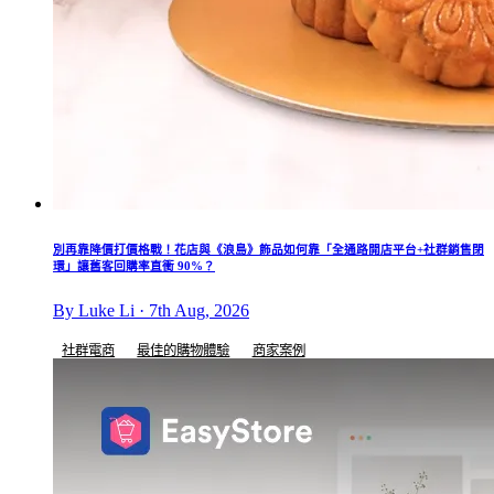
別再靠降價打價格戰！花店與《浪島》飾品如何靠「全通路開店平台+社群銷售閉
環」讓舊客回購率直衝 90%？
By Luke Li · 7th Aug, 2026
社群電商
最佳的購物體驗
商家案例