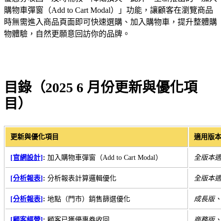
購物車彈窗（Add to Cart Modal）」功能，讓顧客在瀏覽商品
時無需進入商品頁面即可快速選購、加入購物車，提升整體購
物體驗，自然更願意回訪你的品牌。
目錄（2025 6 月份更新與優化項
目）
更新與優化項目
適用版
[官網設計]
:
加入購物車彈窗（Add to Cart Modal）
全版本
[分析報表]
:
分析報表計算邏輯優化
全版本
[分析報表]
:
地點（門市）銷售篩選優化
成長版
[顧客經營]
:
顧客已獲優惠券收回
商務版