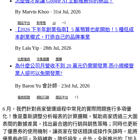
怎麼做才能讓 Google AI 主動推薦你的商品？
By Marvin Khoo · 31st Jul, 2026
+1
開店平台
新零售
AI
【2026 下半年創業指南】5 萬預算也能開始！5 種低成
本創業模式，打造自己的品牌事業
By Lala Yip · 28th Jul, 2026
社群電商
市集擺攤
團購
為什麼公司月營收不到 20 萬元仍需開發票,而小規模營
業人卻可以免開發票?
By Baron Yu 會計師 · 23rd Jul, 2026
+1
電商經營
網紅行銷
開店平台
6 月，我們針對商家營運過程中常見的實際問題進行多項優
化！像是重新調整分析報表的計算邏輯，幫助商家透過三大圖
表間的數據差異，找出最合適的行銷與銷售策略；同時也更新
了優惠券的使用機制，讓商家在發送錯誤或操作失誤時，能將
優惠券收回，及時補救、降低損失。此外，全新推出的「加入