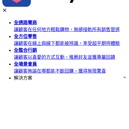
全通路
電商
讓顧客在任何地方輕鬆購物，無縫接軌所有銷售管道
全方位
零售
讓顧客在線上與線下都能被辨識，享受超乎期待體驗
全整合
行銷
讓顧客以喜愛的方式互動，推薦好友並獲專屬回饋
全場景
會員
讓顧客無論在哪都能不斷回購，獲得無限驚喜
解決方案