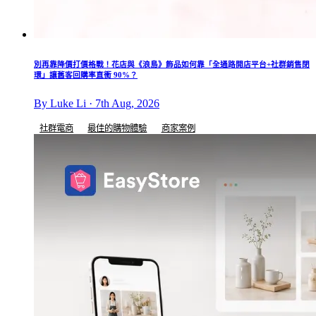
別再靠降價打價格戰！花店與《浪島》飾品如何靠「全通路開店平台+社群銷售閉
環」讓舊客回購率直衝 90%？
By Luke Li · 7th Aug, 2026
社群電商
最佳的購物體驗
商家案例