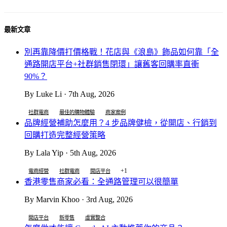
最新文章
別再靠降價打價格戰！花店與《浪島》飾品如何靠「全
通路開店平台+社群銷售閉環」讓舊客回購率直衝
90%？
By Luke Li · 7th Aug, 2026
社群電商
最佳的購物體驗
商家案例
品牌經營補助怎麼用？4 步品牌健檢，從開店、行銷到
回購打造完整經營策略
By Lala Yip · 5th Aug, 2026
+1
電商經營
社群電商
開店平台
香港零售商家必看：全通路管理可以很簡單
By Marvin Khoo · 3rd Aug, 2026
開店平台
新零售
虛實整合