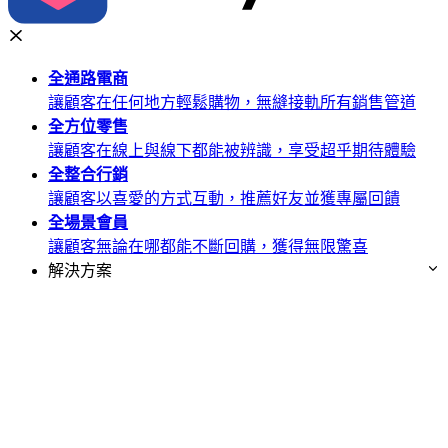
全通路
電商
讓顧客在任何地方輕鬆購物，無縫接軌所有銷售管道
全方位
零售
讓顧客在線上與線下都能被辨識，享受超乎期待體驗
全整合
行銷
讓顧客以喜愛的方式互動，推薦好友並獲專屬回饋
全場景
會員
讓顧客無論在哪都能不斷回購，獲得無限驚喜
解決方案