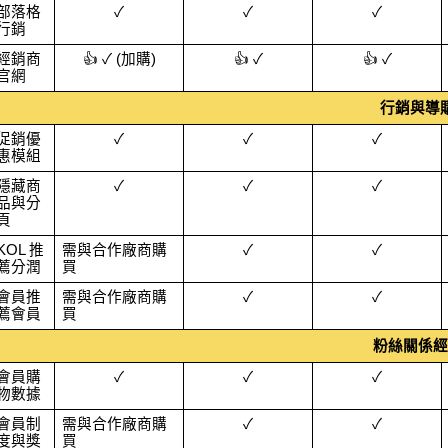
部落格
✓
✓
✓
行銷
經銷商
👍 ✓ (加購)
👍 ✓
👍 ✓
官網
行銷與導
促銷優
✓
✓
✓
惠模組
隱藏商
✓
✓
✓
品與分
頁
KOL 推
需與合作廠商購
✓
✓
薦分潤
買
會員推
需與合作廠商購
✓
✓
薦會員
買
粉絲關係經
會員購
✓
✓
✓
物數據
會員制
需與合作廠商購
✓
✓
度與獎
買