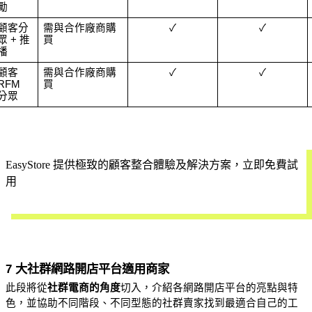
勵
顧客分
需與合作廠商購
✓
✓
眾 + 推
買
播
顧客 
需與合作廠商購
✓
✓
RFM 
買
分眾
EasyStore 提供極致的顧客整合體驗及解決方案，立即免費試
用
開始試用
7 大社群網路開店平台適用商家
此段將從
社群電商的角度
切入，介紹各網路開店平台的亮點與特
色，並協助不同階段、不同型態的社群賣家找到最適合自己的工