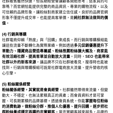
社群販售雖然快速，但長期經營會讓顧客開始思考：這家真的可
靠嗎？而官網恰能提供完整的商品資訊、專業的購物流程，以及
可信賴的品牌形象，讓粉絲對商家建立信任感。良好的品牌官網
形象不僅提升成交率，也能提高客單價，是
純社群無法做到的價
值
。
(4) 行銷與導購
社群電商仰賴「熱度」與「回購」來成長，而行銷與導購模組能
讓這些流量不斷轉化為實際業績。例如透過
多元促銷優惠提升下
單動力、隱藏商品營造專屬感、粉絲推薦粉絲擴大觸及
，
商家能
有效活絡社群、提高客單並自動放大流量
。同時，
SEO 也能帶來
社群以外的新客來源
，讓品牌不只在社群被看見，搜尋時也能被
找到。
行銷與導購模組可說是社群電商放大流量、提升營收的核
心引擎。
(5) 粉絲關係經營
粉絲關係經營，其實就是會員經營
。社群雖然帶得來流量，但變
動大、不穩定，也無法累積真正的資產；而會員資料才是可掌
握、可長期累積的品牌基礎。透過會員系統，你能
掌握每位粉絲
的消費軌跡，做粉絲分群、推個人化優惠、提升回購，逐步把社
群粉絲養成穩定再購的忠實顧客
。當忠實顧客越來越多，品牌的