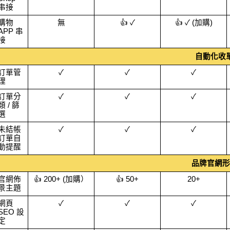
串接
購物 
無
👍 ✓
👍 ✓ (加購)
APP 串
接
自動化收
訂單管
✓
✓
✓
理
訂單分
✓
✓
✓
類 / 篩
選
未結帳
✓
✓
✓
訂單自
動提醒
品牌官網形
官網佈
👍 200+ (加購）
👍 50+
20+
景主題
網頁 
✓
✓
✓
SEO 設
定