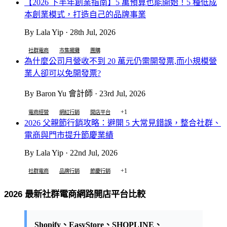
【2026 下半年創業指南】5 萬預算也能開始！5 種低成
本創業模式，打造自己的品牌事業
By Lala Yip · 28th Jul, 2026
社群電商
市集擺攤
團購
為什麼公司月營收不到 20 萬元仍需開發票,而小規模營
業人卻可以免開發票?
By Baron Yu 會計師 · 23rd Jul, 2026
+1
電商經營
網紅行銷
開店平台
2026 父親節行銷攻略：避開 5 大常見錯誤，整合社群、
電商與門市提升節慶業績
By Lala Yip · 22nd Jul, 2026
+1
社群電商
品牌行銷
節慶行銷
2026 最新社群電商網路開店平台比較
Shopify、EasyStore、SHOPLINE、