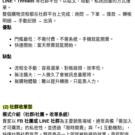
LINE、Threads
 等社群平台，以貼文、限動、私訊回覆的方式接
單。
整個購物流程都在社群平台上完成：詢問 → 下單 → 匯款 → 轉帳
明細 → 手動記錄 → 出貨。
優點
門檻最低：不需付費、不需系統，手機就能開賣。
快速開始：當天想賣就能開始。
缺點
流程全手動：容易漏單、對帳麻煩、效率低。
無法擴大：一人做久了會被訊息量壓垮。
無購物體驗：難以提升轉換，只能靠人力。
(2) 社群收單型
模式介紹（社群/社團 + 收單系統）
賣家以 
FB 社團或 LINE 社群
為主要銷售場域，通常具備「需加入
才可購買」的私密性，並透過「限時開賣」與「+1 互動機制」，
快速炒熱社群氣氛，營造商品一上架就被秒搶的效果，再搭配收