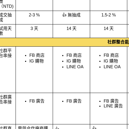
費
（NTD)
成交抽
2-3 %
👍 無抽成
1.5-2 %
成
試用天
3 天
14 天
14 天
數
社群整合能
社群平
FB 商店
FB 商店
FB 商店
台串接
IG 購物 
IG 購物 
IG 購物 
LINE OA
LINE OA
社群廣
FB 廣告
FB 廣告
FB 廣告
告串接
LINE 廣告
社群直
需與合作廠商購
👍