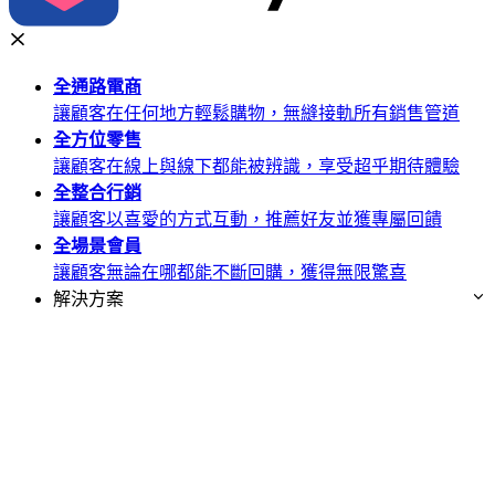
全通路
電商
讓顧客在任何地方輕鬆購物，無縫接軌所有銷售管道
全方位
零售
讓顧客在線上與線下都能被辨識，享受超乎期待體驗
全整合
行銷
讓顧客以喜愛的方式互動，推薦好友並獲專屬回饋
全場景
會員
讓顧客無論在哪都能不斷回購，獲得無限驚喜
解決方案