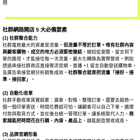
用
開始試用
社群網路開店 5 大必備要素
(1) 社群整合能力
社群電商最大的資產是流量，
但流量不等於訂單。唯有社群內容
與顧客購物、成交的地方必須緊密連結
，縮短從瀏覽、留言到下
單的路徑，才能接住每一次流量，最大化轉換為實際營收。例如
透過串接社群商店直接導流官網、直播 +1 留言自動發送購物車，
及廣告串接官網分析銷售成效。
社群整合就是把流量「接好、接
準、接回家」
。
(2) 自動化收單
社群手動收單其實超累：漏單、對帳、整理訂單，還要去超商一
個一個印單寄送，時間花費超可怕。讓顧客可以自己下單，選擇
付款與取貨方式，並在後台統一管理訂單。讓系統取代人力，
商
家越能把時間花在行銷、內容、產品上
，越能創造營收成長。
(3) 品牌官網形象