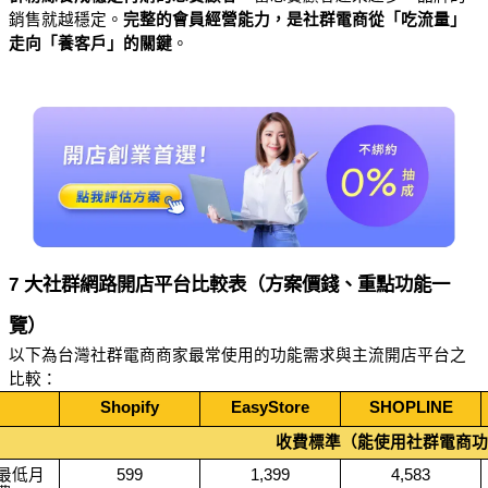
銷售就越穩定。
完整的會員經營能力，
是社群電商從「吃流量」
走向「養客戶」的關鍵
。
7 大社群網路開店平台比較表（方案價錢、重點功能一
覽）
以下為台灣社群電商商家最常使用的功能需求與主流開店平台之
比較：
Shopify
EasyStore
SHOPLINE
收費標準（能使用社群電商功
最低月
599
1,399
4,583