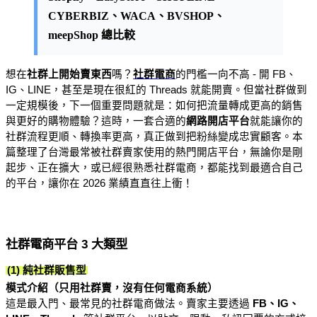
CYBERBIZ、WACA、BVSHOP、
meepShop 總比較
想在
社群上開始賣東西
嗎？
社群電商
的門檻一向不高 - 開 FB、
IG、LINE，甚至是現在很紅的 Threads 就能開賣。但當社群做到
一定規模後，下一個重要問題就是：如何把流量轉成更高的銷售
與更好的購物體驗？這時，一套合適的
網路開店平台
就能讓你的
社群流程更順、轉換率更高，真正做到把粉絲變成忠實顧客。本
篇整理了台灣最常被社群賣家使用的熱門開店平台，無論你是剛
起步、正在擴大，或已經很熟悉社群電商，都能找到最適合自己
的平台，讓你在 2026 業績直直往上衝！
社群電商平台 3 大類型
(1) 純社群販售型
模式介紹（只用社群賣，沒有任何電商系統）
這是最入門、最常見的社群電商做法。賣家主要透過 
FB、IG、