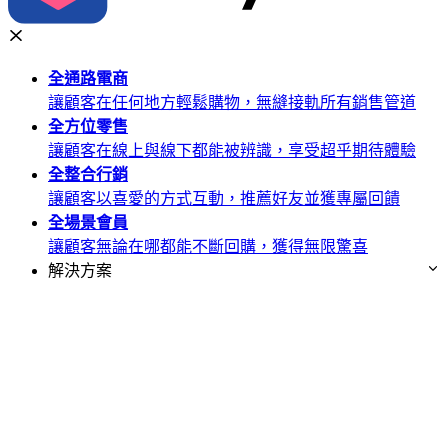
全通路
電商
讓顧客在任何地方輕鬆購物，無縫接軌所有銷售管道
全方位
零售
讓顧客在線上與線下都能被辨識，享受超乎期待體驗
全整合
行銷
讓顧客以喜愛的方式互動，推薦好友並獲專屬回饋
全場景
會員
讓顧客無論在哪都能不斷回購，獲得無限驚喜
解決方案