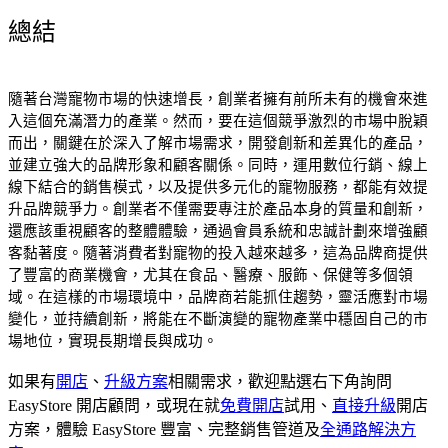
總結
隨著台灣寵物市場的快速增長，創業者擁有前所未有的機會來進
入這個充滿潛力的產業。然而，要在這個競爭激烈的市場中脫穎
而出，關鍵在於深入了解市場需求，開發創新和差異化的產品，
並建立強大的品牌形象和顧客關係。同時，運用數位行銷、線上
線下結合的銷售模式，以及提供多元化的寵物服務，都能有效提
升品牌競爭力。
創業者不僅需要專注於產品本身的質量和創新，
還應該重視顧客的整體體驗，通過會員系統和忠誠計劃來增強顧
客黏著度。隨著消費者對寵物的投入越來越多，這為品牌商提供
了豐富的商業機會，尤其在食品、醫療、服飾、保健等多個領
域。
在這樣的市場環境中，品牌商若能抓住趨勢，靈活應對市場
變化，並持續創新，將能在不斷演變的寵物產業中穩固自己的市
場地位，實現長期增長與成功。
如果有
開店
、
升級方案
相關需求，歡迎點選右下角詢問
EasyStore 開店顧問，或現在就
免費開店
試用、
直接升級
開店
方案，體驗 EasyStore 豐富、完整銷售管道及
全通路解決方