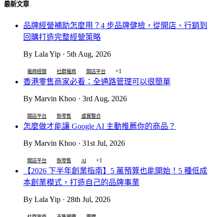
最新文章
品牌經營補助怎麼用？4 步品牌健檢，從開店、行銷到
回購打造完整經營策略
By Lala Yip · 5th Aug, 2026
+1
電商經營
社群電商
開店平台
香港零售商家必看：全通路管理可以很簡單
By Marvin Khoo · 3rd Aug, 2026
開店平台
新零售
虛實整合
怎麼做才能讓 Google AI 主動推薦你的商品？
By Marvin Khoo · 31st Jul, 2026
+1
開店平台
新零售
AI
【2026 下半年創業指南】5 萬預算也能開始！5 種低成
本創業模式，打造自己的品牌事業
By Lala Yip · 28th Jul, 2026
社群電商
市集擺攤
團購