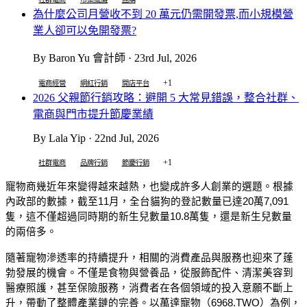
為什麼公司月營收不到 20 萬元仍需開發票,而小規模營
業人卻可以免開發票?
By Baron Yu 會計師 · 23rd Jul, 2026
+1
電商經營
網紅行銷
開店平台
2026 父親節行銷攻略：避開 5 大常見錯誤，整合社群、
電商與門市提升節慶業績
By Lala Yip · 22nd Jul, 2026
+1
社群電商
品牌行銷
節慶行銷
寵物商幾近年來變得越來越熱，也變成許多人創業的選題。根據
內政部的數據，截至11月，全台貓狗的登記數量已達20萬7,091
隻，這不僅超過同時期的新生兒數量10.8萬隻，還是新生兒數量
的兩倍多。
隨著寵物滲透率的持續提升，相關的消費產品與服務也迎來了蓬
勃發展的機會。不僅是食物與營養品，從服飾配件、清潔美容到
醫療照護，甚至保險服務，消費者在各個領域的投入意願不斷上
升，帶動了整體產業鏈的完善。以萬達寵物（6968.TWO）為例，