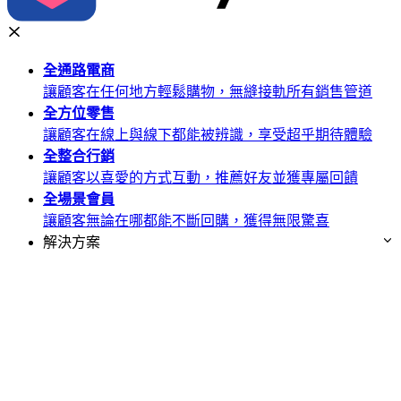
全通路
電商
讓顧客在任何地方輕鬆購物，無縫接軌所有銷售管道
全方位
零售
讓顧客在線上與線下都能被辨識，享受超乎期待體驗
全整合
行銷
讓顧客以喜愛的方式互動，推薦好友並獲專屬回饋
全場景
會員
讓顧客無論在哪都能不斷回購，獲得無限驚喜
解決方案