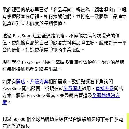
電商經營的核心早已從「商品導向」轉變為「顧客導向」。唯
有掌握顧客在哪裡、如何接觸他們、並打造一致體驗，品牌才
能真正建立忠誠度與長期價值。
透過 EasyStore 建立全通路策略，不僅能提高每次曝光的價
值，更能擁有屬於自己的顧客資料與品牌主場，脫離對單一平
台的依賴，打造更穩健的電商事業版圖。
現在就從 EasyStore 開始，掌握多管道經營優勢，讓你的品牌
在每個接觸點都能精準出擊！
如果有
開店
、
升級方案
相關需求，歡迎點選右下角詢問
EasyStore 開店顧問，或現在就
免費開店
試用、
直接升級
開店
方案，體驗 EasyStore 豐富、完整銷售管道及
全通路解決方
案
。
超過 50,000 個全球品牌透過顧客整合體驗加速線下零售及電
商的業務增長