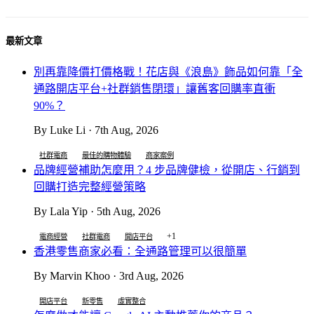
最新文章
別再靠降價打價格戰！花店與《浪島》飾品如何靠「全
通路開店平台+社群銷售閉環」讓舊客回購率直衝
90%？
By Luke Li · 7th Aug, 2026
社群電商
最佳的購物體驗
商家案例
品牌經營補助怎麼用？4 步品牌健檢，從開店、行銷到
回購打造完整經營策略
By Lala Yip · 5th Aug, 2026
+1
電商經營
社群電商
開店平台
香港零售商家必看：全通路管理可以很簡單
By Marvin Khoo · 3rd Aug, 2026
開店平台
新零售
虛實整合