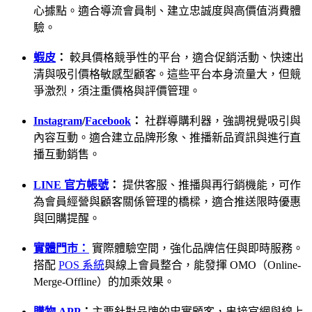
心據點。適合導流會員制、建立忠誠度與高價值消費體
驗。
蝦皮
：
較具價格競爭性的平台，適合促銷活動、快速出
清與吸引價格敏感型顧客。這些平台本身流量大，但競
爭激烈，須注重價格與評價管理。
Instagram
/
Facebook
：
社群導購利器，強調視覺吸引與
內容互動。適合建立品牌形象、推播新品資訊與進行直
播互動銷售。
LINE 官方帳號
：
提供客服、推播與再行銷機能，可作
為會員經營與顧客關係管理的橋樑，適合推送限時優惠
與回購提醒。
實體門市：
實際體驗空間，強化品牌信任與即時服務。
搭配
POS 系統
與線上會員整合，能發揮 OMO（Online-
Merge-Offline）的加乘效果。
購物
APP
：
主要針對品牌的忠實顧客，串接官網與線上