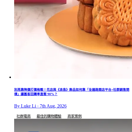
別再靠降價打價格戰！花店與《浪島》飾品如何靠「全通路開店平台+社群銷售閉
環」讓舊客回購率直衝 90%？
By Luke Li · 7th Aug, 2026
社群電商
最佳的購物體驗
商家案例