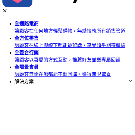
全通路
電商
讓顧客在任何地方輕鬆購物，無縫接軌所有銷售管道
全方位
零售
讓顧客在線上與線下都能被辨識，享受超乎期待體驗
全整合
行銷
讓顧客以喜愛的方式互動，推薦好友並獲專屬回饋
全場景
會員
讓顧客無論在哪都能不斷回購，獲得無限驚喜
解決方案