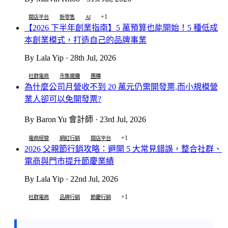
+1
開店平台
新零售
AI
【2026 下半年創業指南】5 萬預算也能開始！5 種低成
本創業模式，打造自己的品牌事業
By Lala Yip · 28th Jul, 2026
社群電商
市集擺攤
團購
為什麼公司月營收不到 20 萬元仍需開發票,而小規模營
業人卻可以免開發票?
By Baron Yu 會計師 · 23rd Jul, 2026
+1
電商經營
網紅行銷
開店平台
2026 父親節行銷攻略：避開 5 大常見錯誤，整合社群、
電商與門市提升節慶業績
By Lala Yip · 22nd Jul, 2026
+1
社群電商
品牌行銷
節慶行銷