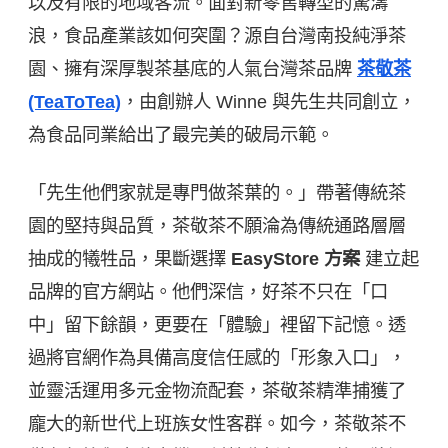
以及有限的地域客流。面對新零售轉型的驚濤
浪，食品產業該如何突圍？源自台灣南投純淨茶
園、擁有深厚製茶基底的人氣台灣茶品牌
茶敬茶
(TeaToTea)
，由創辦人 Winne 與先生共同創立，
為食品同業給出了最完美的破局示範。
「先生他們家就是專門做茶葉的。」帶著傳統茶
園的堅持與品質，茶敬茶不願淪為傳統通路層層
抽成的犧牲品，果斷選擇
EasyStore 方案
建立起
品牌的官方網站。他們深信，好茶不只在「口
中」留下餘韻，更要在「體驗」裡留下記憶。透
過將官網作為具備高度信任感的「形象入口」，
並靈活運用多元金物流配套，茶敬茶精準捕獲了
龐大的新世代上班族女性客群。如今，茶敬茶不