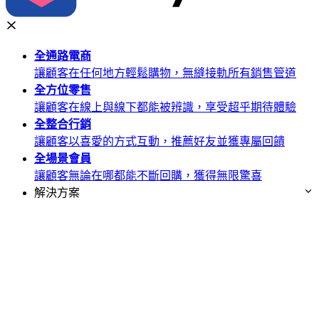
全通路
電商
讓顧客在任何地方輕鬆購物，無縫接軌所有銷售管道
全方位
零售
讓顧客在線上與線下都能被辨識，享受超乎期待體驗
全整合
行銷
讓顧客以喜愛的方式互動，推薦好友並獲專屬回饋
全場景
會員
讓顧客無論在哪都能不斷回購，獲得無限驚喜
解決方案