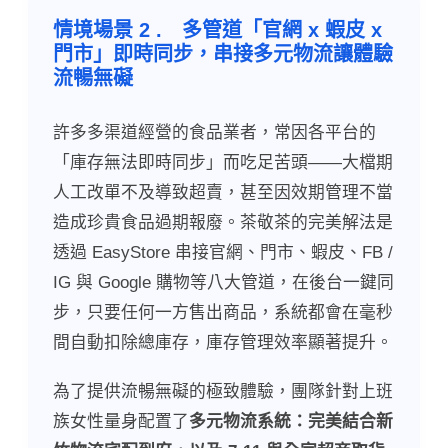
情境場景 2 .
多管道「官網 x 蝦皮 x
門市」即時同步，串接多元物流讓體驗
流暢無礙
許多多渠道經營的食品業者，常因各平台的
「庫存無法即時同步」而吃足苦頭——大檔期
人工改單不及導致超賣，甚至因效期管理不當
造成珍貴食品過期報廢。茶敬茶的完美解法是
透過 EasyStore 串接官網、門市、蝦皮、FB /
IG 與 Google 購物等八大管道，在後台一鍵同
步，只要任何一方售出商品，系統都會在毫秒
間自動扣除總庫存，庫存管理效率顯著提升。
為了提供流暢無礙的極致體驗，團隊針對上班
族女性量身配置了
多元物流系統：完美結合新