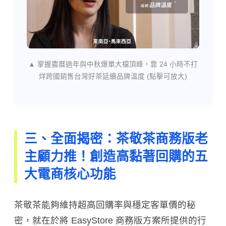
▲ 掌握農曆過年與中秋爆單大檔頂峰，靠 24 小時不打
烊跨國銷售台灣好茶延續品牌溫度 (點擊可放大)
三、全面揭密：茶敬茶商務版老
主顧力推！創造高黏著回購的五
大電商核心功能
茶敬茶能夠維持超高回購率與穩定客單價的秘
密，就在於將 EasyStore 商務版方案所提供的行