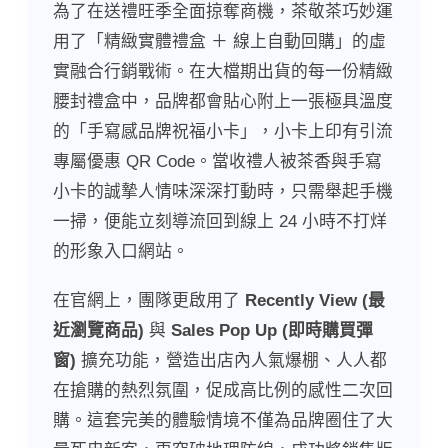
為了在送禮旺季全面掠奪商機，茶敬茶巧妙運
用了「精緻實體禮盒 ＋ 線上自動回購」的虛
實融合行銷戰術。在大檔期出貨的每一份精緻
腰封禮盒中，品牌都會貼心附上一張極具溫度
的「手寫感品牌祝福小卡」，小卡上印有引流
專屬優惠 QR Code。當收禮人被茶香與手寫
小卡的誠摯人情味深深打動時，只需舉起手機
一掃，便能立刻導流回到線上 24 小時不打烊
的形象入口網站。
在官網上，團隊更啟用了
Recently View (最
近瀏覽商品)
與
Sales Pop Up (即時購買彈
窗)
擴充功能，營造出店內人氣爆棚、人人都
在搶購的熱烈氛圍，促成高比例的感性二次回
購。這套完美的體驗情境不僅為品牌圈住了大