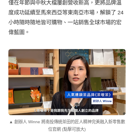
僅在年節與中秋大檔屢創營收新高，更將品牌溫
度成功延續至馬來西亞等東南亞市場，解鎖了 24
小時隨時隨地皆可購物、一站銷售全球市場的宏
偉藍圖。
▲ 創辦人 Winne 將南投傳統茶田的匠人精神完美融入新零售數
位官網 (點擊可放大)