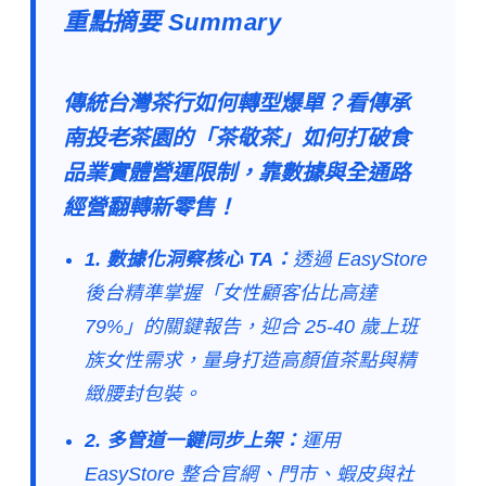
重點摘要 Summary
傳統台灣茶行如何轉型爆單？看傳承
南投老茶園的「茶敬茶」如何打破食
品業實體營運限制，靠數據與全通路
經營翻轉新零售！
1. 數據化洞察核心 TA：
透過 EasyStore
後台精準掌握「女性顧客佔比高達
79%」的關鍵報告，迎合 25-40 歲上班
族女性需求，量身打造高顏值茶點與精
緻腰封包裝。
2. 多管道一鍵同步上架：
運用
EasyStore 整合官網、門市、蝦皮與社