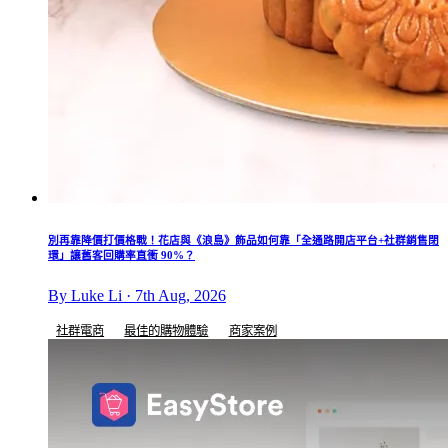
別再靠降價打價格戰！花店與《浪島》飾品如何靠「全通路開店平台+社群銷售閉
環」讓舊客回購率直衝 90%？
By Luke Li · 7th Aug, 2026
社群電商
最佳的購物體驗
商家案例