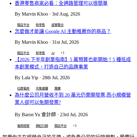
香港零售商家必看：全通路管理可以很簡單
By Marvin Khoo · 3rd Aug, 2026
開店平台
新零售
虛實整合
怎麼做才能讓 Google AI 主動推薦你的商品？
By Marvin Khoo · 31st Jul, 2026
+1
開店平台
新零售
AI
【2026 下半年創業指南】5 萬預算也能開始！5 種低成
本創業模式，打造自己的品牌事業
By Lala Yip · 28th Jul, 2026
社群電商
市集擺攤
團購
為什麼公司月營收不到 20 萬元仍需開發票,而小規模營
業人卻可以免開發票?
By Baron Yu 會計師 · 23rd Jul, 2026
+1
電商經營
網紅行銷
開店平台