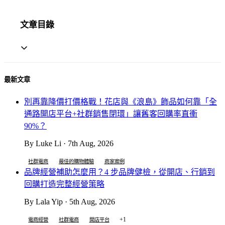
文章目錄
最新文章
別再靠降價打價格戰！花店與《浪島》飾品如何靠「全
通路開店平台+社群銷售閉環」讓舊客回購率直衝
90%？
By Luke Li · 7th Aug, 2026
社群電商
最佳的購物體驗
商家案例
品牌經營補助怎麼用？4 步品牌健檢，從開店、行銷到
回購打造完整經營策略
By Lala Yip · 5th Aug, 2026
+1
電商經營
社群電商
開店平台