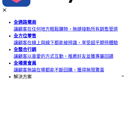
全通路
電商
讓顧客在任何地方輕鬆購物，無縫接軌所有銷售管道
全方位
零售
讓顧客在線上與線下都能被辨識，享受超乎期待體驗
全整合
行銷
讓顧客以喜愛的方式互動，推薦好友並獲專屬回饋
全場景
會員
讓顧客無論在哪都能不斷回購，獲得無限驚喜
解決方案