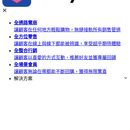
全通路
電商
讓顧客在任何地方輕鬆購物，無縫接軌所有銷售管道
全方位
零售
讓顧客在線上與線下都能被辨識，享受超乎期待體驗
全整合
行銷
讓顧客以喜愛的方式互動，推薦好友並獲專屬回饋
全場景
會員
讓顧客無論在哪都能不斷回購，獲得無限驚喜
解決方案