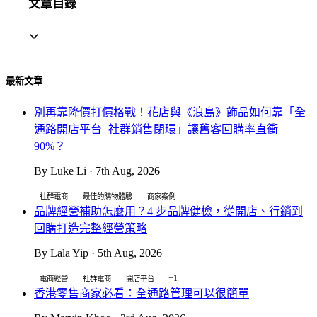
文章目錄
最新文章
別再靠降價打價格戰！花店與《浪島》飾品如何靠「全
通路開店平台+社群銷售閉環」讓舊客回購率直衝
90%？
By Luke Li · 7th Aug, 2026
社群電商
最佳的購物體驗
商家案例
品牌經營補助怎麼用？4 步品牌健檢，從開店、行銷到
回購打造完整經營策略
By Lala Yip · 5th Aug, 2026
+1
電商經營
社群電商
開店平台
香港零售商家必看：全通路管理可以很簡單