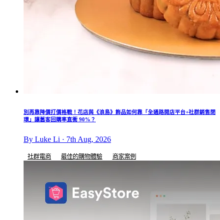
別再靠降價打價格戰！花店與《浪島》飾品如何靠「全通路開店平台+社群銷售閉
環」讓舊客回購率直衝 90%？
By Luke Li · 7th Aug, 2026
社群電商
最佳的購物體驗
商家案例