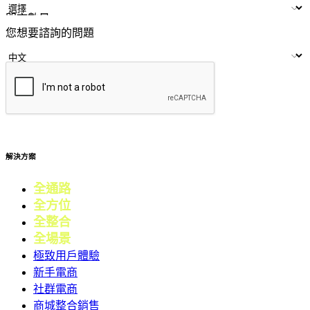
LINE ID
門市數量
您想要諮詢的問題
提交
解決方案
全通路
電商
全方位
零售
全整合
行銷
全場景
會員
極致用戶體驗
新手電商
社群電商
商城整合銷售