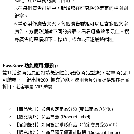
Sale」建立單獨的廣告群組。
5.在每個廣告群組中，新增您在研究階段確定的相關關
鍵字。
6.精心製作廣告文案。每個廣告群組可以包含多個文字
廣告，方便您測試不同的變體，看看哪些效果最佳。搜
尋廣告的架構如下：標題1, 標題2,描述最終網址
EasyStore 功能應用(服飾) :
雙11活動商品頁面打造急迫性沉浸式(商品型錄)，點擊商品即
可結帳，一鍵串接200+擴充通能，運用
會員分層提供新客專屬
折扣，老客專屬 VIP 體驗
【商品管理】
如何設定商品分類
(雙11商品頁分類)
【擴充功能】
商品標籤 (Product Label)
【官網設計】
如何設定隱形商品
（特定會員受眾VIP）
【擴充功能】
在商品顯示優惠計時器 (Discount Timer)