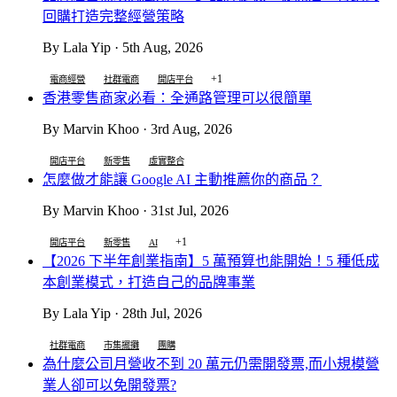
回購打造完整經營策略
By Lala Yip · 5th Aug, 2026
+1
電商經營
社群電商
開店平台
香港零售商家必看：全通路管理可以很簡單
By Marvin Khoo · 3rd Aug, 2026
開店平台
新零售
虛實整合
怎麼做才能讓 Google AI 主動推薦你的商品？
By Marvin Khoo · 31st Jul, 2026
+1
開店平台
新零售
AI
【2026 下半年創業指南】5 萬預算也能開始！5 種低成
本創業模式，打造自己的品牌事業
By Lala Yip · 28th Jul, 2026
社群電商
市集擺攤
團購
為什麼公司月營收不到 20 萬元仍需開發票,而小規模營
業人卻可以免開發票?