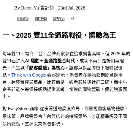
By Baron Yu 會計師 · 23rd Jul, 2026
+1
電商經營
網紅行銷
開店平台
一、2025 雙11全通路戰役，體驗為王
每年雙11，電商平台、品牌商家都在追求銷售高峰。但 2025 年的
雙11已進入
AI 驅動＋全通路整合時代
，成功不再只是折扣與曝
光，而是
以「顧客體驗」為核心，
讓客戶對品牌留下獨特記憶
點。
Think with Google 
觀察顯示，消費者在購物節期間會跨平
台、跨裝置搜尋商品、比較價格、觀看影片與社群口碑，而中小
企業若能在每個接觸點提供無縫、愉悅的購物體驗，便能脫穎而
出。
對 EasyStore 商家 從多管道的廣度佈局，到重視顧客購物體驗，
意味著：品牌需整合店內與店外的接觸策略，才能精準觸及不同
決策節點，掌握未來消費趨勢。