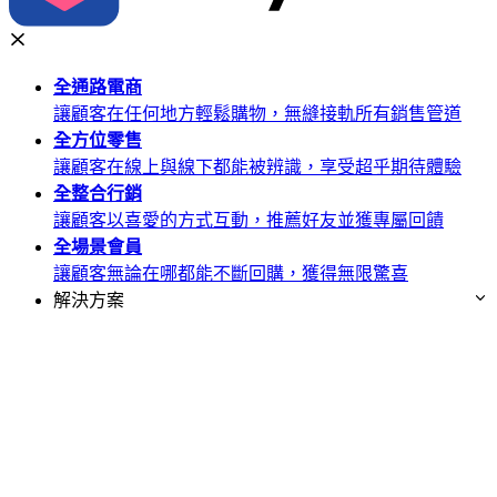
全通路
電商
讓顧客在任何地方輕鬆購物，無縫接軌所有銷售管道
全方位
零售
讓顧客在線上與線下都能被辨識，享受超乎期待體驗
全整合
行銷
讓顧客以喜愛的方式互動，推薦好友並獲專屬回饋
全場景
會員
讓顧客無論在哪都能不斷回購，獲得無限驚喜
解決方案